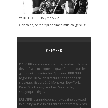
WHITEHORSE. Holy moly x 2
Gonzales, ce “self proclaimed musical genius”
RREVERB
RREVERB est un webzine indépendant bilingue
dévoué à la musique de qualité, dans tous les
genres et de toutes les époques. RREVERB
regroupe 30 collaborateurs passionnés de
musique, dispersés à Montréal, New York,
Paris, Stockholm, Londres, Sao Paolo,
Guayaquil, Liège...
RREVERB is an independent webzine devoted
to quality music, in all genres and from all eras.