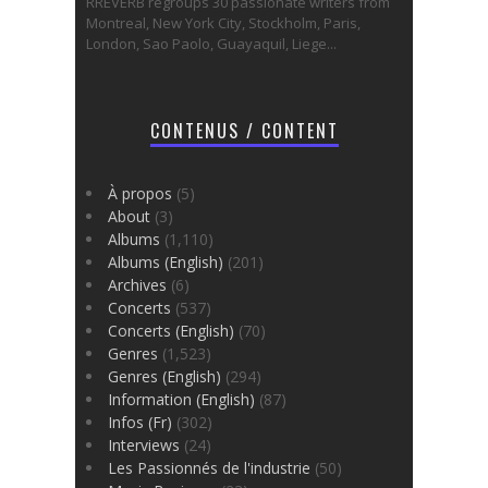
RREVERB regroups 30 passionate writers from
Montreal, New York City, Stockholm, Paris,
London, Sao Paolo, Guayaquil, Liege...
CONTENUS / CONTENT
À propos
(5)
About
(3)
Albums
(1,110)
Albums (English)
(201)
Archives
(6)
Concerts
(537)
Concerts (English)
(70)
Genres
(1,523)
Genres (English)
(294)
Information (English)
(87)
Infos (Fr)
(302)
Interviews
(24)
Les Passionnés de l'industrie
(50)