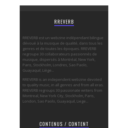
RREVERB
RREVERB est un webzine indépendant bilingue
dévoué à la musique de qualité, dans tous les
genres et de toutes les époques. RREVERB
regroupe 30 collaborateurs passionnés de
musique, dispersés à Montréal, New York,
Paris, Stockholm, Londres, Sao Paolo,
Guayaquil, Liège...
RREVERB is an independent webzine devoted
to quality music, in all genres and from all eras.
RREVERB regroups 30 passionate writers from
Montreal, New York City, Stockholm, Paris,
London, Sao Paolo, Guayaquil, Liege...
CONTENUS / CONTENT