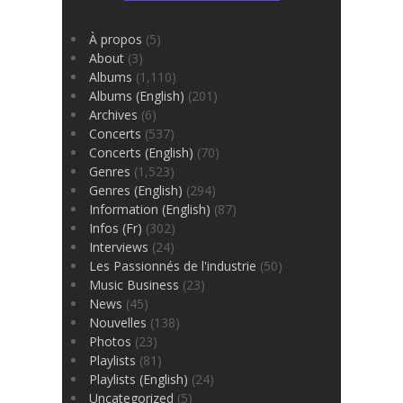
À propos
(5)
About
(3)
Albums
(1,110)
Albums (English)
(201)
Archives
(6)
Concerts
(537)
Concerts (English)
(70)
Genres
(1,523)
Genres (English)
(294)
Information (English)
(87)
Infos (Fr)
(302)
Interviews
(24)
Les Passionnés de l'industrie
(50)
Music Business
(23)
News
(45)
Nouvelles
(138)
Photos
(23)
Playlists
(81)
Playlists (English)
(24)
Uncategorized
(5)