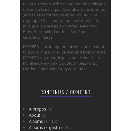
RREVERB est un webzine indépendant bilingue
dévoué à la musique de qualité, dans tous les
genres et de toutes les époques. RREVERB
regroupe 30 collaborateurs passionnés de
musique, dispersés à Montréal, New York,
Paris, Stockholm, Londres, Sao Paolo,
Guayaquil, Liège...
RREVERB is an independent webzine devoted
to quality music, in all genres and from all eras.
RREVERB regroups 30 passionate writers from
Montreal, New York City, Stockholm, Paris,
London, Sao Paolo, Guayaquil, Liege...
CONTENUS / CONTENT
À propos
(5)
About
(3)
Albums
(1,110)
Albums (English)
(201)