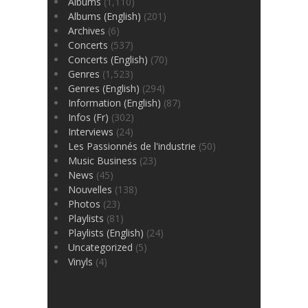
Albums
(1,110)
Albums (English)
(201)
Archives
(6)
Concerts
(537)
Concerts (English)
(70)
Genres
(1,523)
Genres (English)
(294)
Information (English)
(87)
Infos (Fr)
(302)
Interviews
(24)
Les Passionnés de l'industrie
(50)
Music Business
(23)
News
(45)
Nouvelles
(138)
Photos
(23)
Playlists
(81)
Playlists (English)
(24)
Uncategorized
(5)
Vinyls
(4)