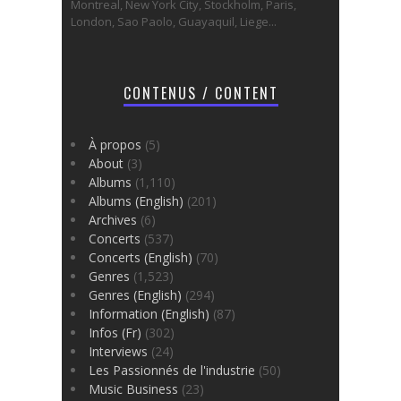
Montreal, New York City, Stockholm, Paris,
London, Sao Paolo, Guayaquil, Liege...
CONTENUS / CONTENT
À propos
(5)
About
(3)
Albums
(1,110)
Albums (English)
(201)
Archives
(6)
Concerts
(537)
Concerts (English)
(70)
Genres
(1,523)
Genres (English)
(294)
Information (English)
(87)
Infos (Fr)
(302)
Interviews
(24)
Les Passionnés de l'industrie
(50)
Music Business
(23)