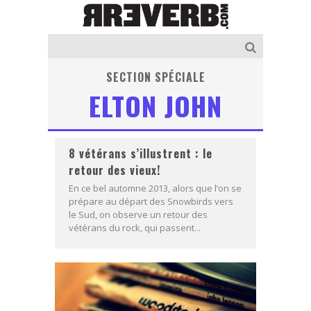
SECTION SPÉCIALE
ELTON JOHN
8 vétérans s’illustrent : le
retour des vieux!
En ce bel automne 2013, alors que l’on se
prépare au départ des Snowbirds vers
le Sud, on observe un retour des
vétérans du rock, qui passent...