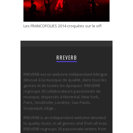
Les FRANCOFOLIES 2014 croquées sur le vif!
RREVERB
RREVERB est un webzine indépendant bilingue
dévoué à la musique de qualité, dans tous les
genres et de toutes les époques. RREVERB
regroupe 30 collaborateurs passionnés de
musique, dispersés à Montréal, New York,
Paris, Stockholm, Londres, Sao Paolo,
Guayaquil, Liège...
RREVERB is an independent webzine devoted
to quality music, in all genres and from all eras.
RREVERB regroups 30 passionate writers from