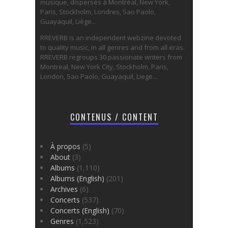
musique, dispersés à Montréal, New York,
Paris, Stockholm, Londres, Sao Paolo,
Guayaquil, Liège...
RREVERB is an independent webzine devoted
to quality music, in all genres and from all eras.
RREVERB regroups 30 passionate writers from
Montreal, New York City, Stockholm, Paris,
London, Sao Paolo, Guayaquil, Liege...
CONTENUS / CONTENT
À propos
(5)
About
(3)
Albums
(1,110)
Albums (English)
(201)
Archives
(6)
Concerts
(537)
Concerts (English)
(70)
Genres
(1,523)