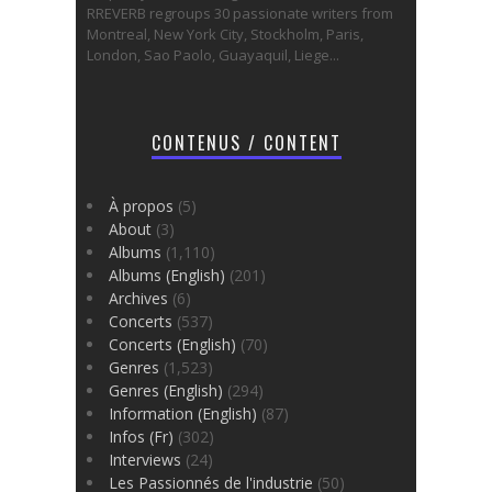
RREVERB regroups 30 passionate writers from
Montreal, New York City, Stockholm, Paris,
London, Sao Paolo, Guayaquil, Liege...
CONTENUS / CONTENT
À propos
(5)
About
(3)
Albums
(1,110)
Albums (English)
(201)
Archives
(6)
Concerts
(537)
Concerts (English)
(70)
Genres
(1,523)
Genres (English)
(294)
Information (English)
(87)
Infos (Fr)
(302)
Interviews
(24)
Les Passionnés de l'industrie
(50)