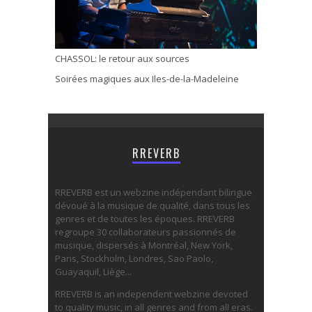
CHASSOL: le retour aux sources
Soirées magiques aux Iles-de-la-Madeleine
RREVERB
RREVERB est un webzine indépendant bilingue
dévoué à la musique de qualité, dans tous les
genres et de toutes les époques. RREVERB
regroupe 30 collaborateurs passionnés de
musique, dispersés à Montréal, New York,
Paris, Stockholm, Londres, Sao Paolo,
Guayaquil, Liège...
RREVERB is an independent webzine devoted
to quality music, in all genres and from all eras.