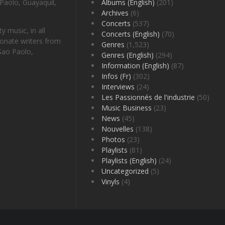
Paolo, Guayaquil,
Albums (English)
(201)
Archives
(6)
Concerts
(537)
 music, in all
Concerts (English)
(70)
onate writers from
Genres
(1,523)
Sao Paolo,
Genres (English)
(294)
Information (English)
(87)
Infos (Fr)
(302)
Interviews
(24)
Les Passionnés de l'industrie
(50)
Music Business
(23)
News
(45)
Nouvelles
(138)
Photos
(23)
Playlists
(81)
Playlists (English)
(24)
Uncategorized
(5)
Vinyls
(4)