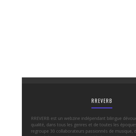
RREVERB
RREVERB est un webzine indépendant bilingue dévou
qualité, dans tous les genres et de toutes les époqu
regroupe 30 collaborateurs passionnés de musique, d