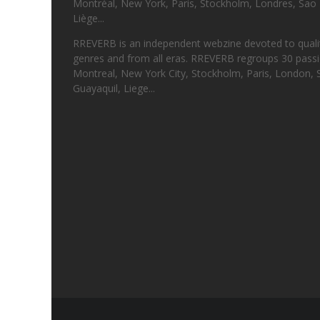
Montréal, New York, Paris, Stockholm, Londres, Sao 
Liège...
RREVERB is an independent webzine devoted to quality
genres and from all eras. RREVERB regroups 30 passi
Montreal, New York City, Stockholm, Paris, London, 
Guayaquil, Liege...