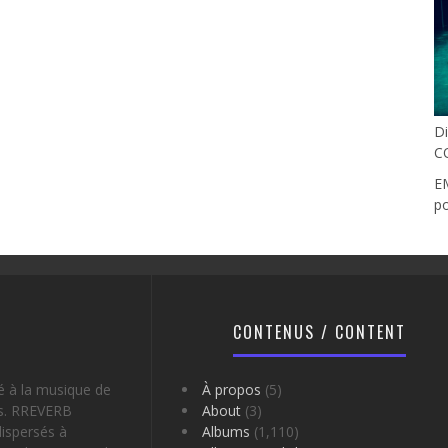
Di
C
E
po
CONTENUS / CONTENT
é à la musique de
À propos
(5)
es. RREVERB
About
(3)
ispersés à
Albums
(1,110)