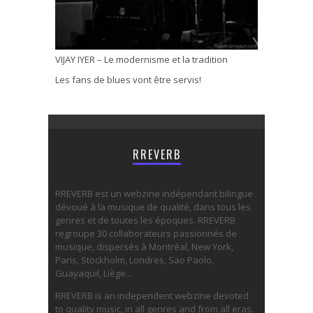
VIJAY IYER – Le modernisme et la tradition
Les fans de blues vont être servis!
RREVERB
RREVERB est un webzine indépendant bilingue
dévoué à la musique de qualité, dans tous les
genres et de toutes les époques. RREVERB
regroupe 30 collaborateurs passionnés de
musique, dispersés à Montréal, New York,
Paris, Stockholm, Londres, Sao Paolo,
Guayaquil, Liège...
RREVERB is an independent webzine devoted
to quality music, in all genres and from all eras.