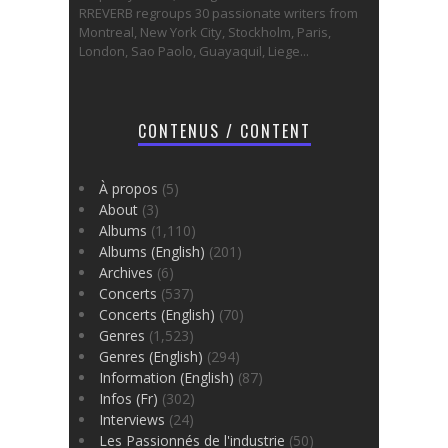
RREVERB regroups 30 passionate writers from
Montreal, New York City, Stockholm, Paris,
London, Sao Paolo, Guayaquil, Liege...
CONTENUS / CONTENT
À propos
(5)
About
(3)
Albums
(1,110)
Albums (English)
(201)
Archives
(6)
Concerts
(537)
Concerts (English)
(70)
Genres
(1,523)
Genres (English)
(294)
Information (English)
(87)
Infos (Fr)
(302)
Interviews
(24)
Les Passionnés de l'industrie
(50)