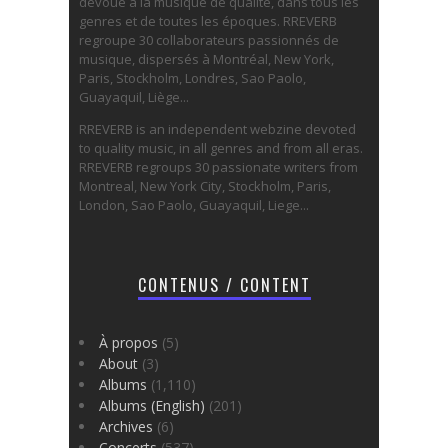
dévoué à la musique de qualité, dans tous les
genres et de toutes les époques. RREVERB
regroupe 30 collaborateurs passionnés de
musique, dispersés à Montréal, New York,
Paris, Stockholm, Londres, Sao Paolo,
Guayaquil, Liège...
RREVERB is an independent webzine devoted
to quality music, in all genres and from all eras.
RREVERB regroups 30 passionate writers from
Montreal, New York City, Stockholm, Paris,
London, Sao Paolo, Guayaquil, Liege...
CONTENUS / CONTENT
À propos
(5)
About
(3)
Albums
(1,110)
Albums (English)
(201)
Archives
(6)
Concerts
(537)