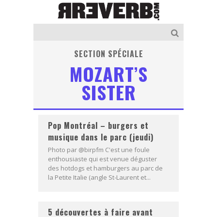
SECTION SPÉCIALE
MOZART’S
SISTER
Pop Montréal – burgers et
musique dans le parc (jeudi)
Photo par @birpfm C'est une foule
enthousiaste qui est venue déguster
des hotdogs et hamburgers au parc de
la Petite Italie (angle St-Laurent et...
5 découvertes à faire avant