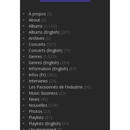
À propos
(5)
About
(3)
Albums
(1,110)
Albums (English)
(201)
Archives
(6)
Concerts
(537)
Concerts (English)
(70)
Genres
(1,523)
Genres (English)
(294)
Information (English)
(87)
Infos (Fr)
(302)
Interviews
(24)
Les Passionnés de l'industrie
(50)
Music Business
(23)
News
(45)
Nouvelles
(138)
Photos
(23)
Playlists
(81)
Playlists (English)
(24)
Uncategorized
(5)