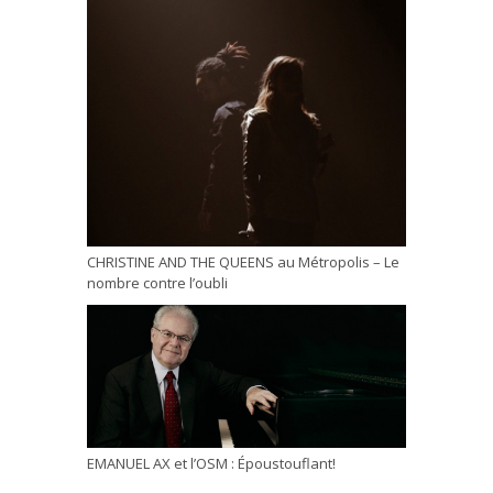
CHRISTINE AND THE QUEENS au Métropolis – Le
nombre contre l’oubli
EMANUEL AX et l’OSM : Époustouflant!