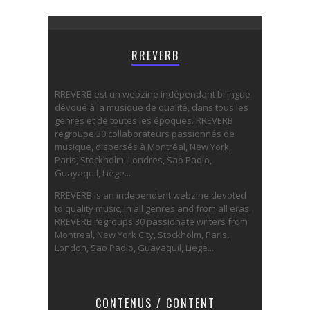
RREVERB
RREVERB est un webzine indépendant bilingue
dévoué à la musique de qualité, dans tous les
genres et de toutes les époques. RREVERB
regroupe 30 collaborateurs passionnés de
musique, dispersés à Montréal, New York,
Paris, Stockholm, Londres, Sao Paolo,
Guayaquil, Liège...
RREVERB is an independent webzine devoted
to quality music, in all genres and from all eras.
RREVERB regroups 30 passionate writers from
Montreal, New York City, Stockholm, Paris,
London, Sao Paolo, Guayaquil, Liege...
CONTENUS / CONTENT