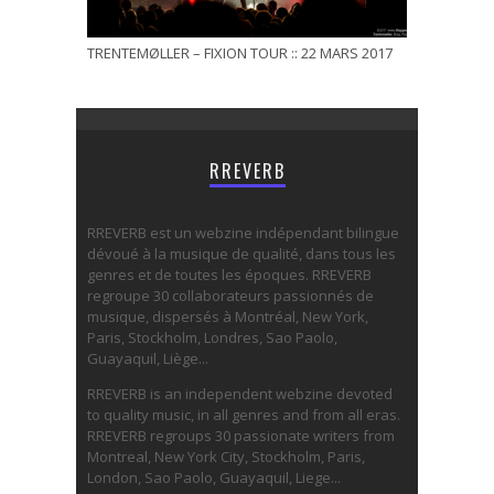
TRENTEMØLLER – FIXION TOUR :: 22 MARS 2017
RREVERB
RREVERB est un webzine indépendant bilingue
dévoué à la musique de qualité, dans tous les
genres et de toutes les époques. RREVERB
regroupe 30 collaborateurs passionnés de
musique, dispersés à Montréal, New York,
Paris, Stockholm, Londres, Sao Paolo,
Guayaquil, Liège...
RREVERB is an independent webzine devoted
to quality music, in all genres and from all eras.
RREVERB regroups 30 passionate writers from
Montreal, New York City, Stockholm, Paris,
London, Sao Paolo, Guayaquil, Liege...