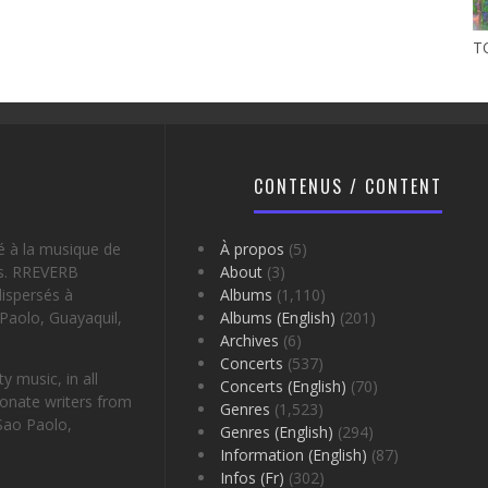
TO
CONTENUS / CONTENT
é à la musique de
À propos
(5)
es. RREVERB
About
(3)
ispersés à
Albums
(1,110)
Paolo, Guayaquil,
Albums (English)
(201)
Archives
(6)
Concerts
(537)
 music, in all
Concerts (English)
(70)
onate writers from
Genres
(1,523)
Sao Paolo,
Genres (English)
(294)
Information (English)
(87)
Infos (Fr)
(302)