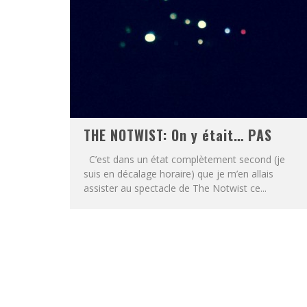
THE NOTWIST: On y était… PAS
C’est dans un état complètement second (je
suis en décalage horaire) que je m’en allais
assister au spectacle de The Notwist ce...