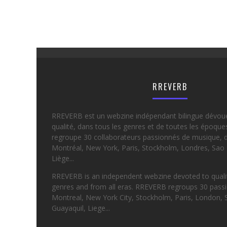
RREVERB
RREVERB est un webzine indépendant bilingue dévou
qualité, dans tous les genres et de toutes les époqu
regroupe 30 collaborateurs passionnés de musique, d
Montréal, New York, Paris, Stockholm, Londres, Sao 
Liège...
RREVERB is an independent webzine devoted to quality
genres and from all eras. RREVERB regroups 30 passi
Montreal, New York City, Stockholm, Paris, London, 
Guayaquil, Liege...