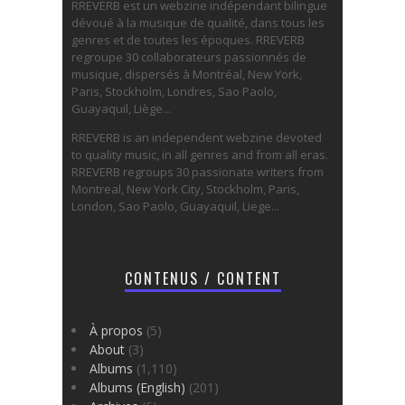
RREVERB est un webzine indépendant bilingue
dévoué à la musique de qualité, dans tous les
genres et de toutes les époques. RREVERB
regroupe 30 collaborateurs passionnés de
musique, dispersés à Montréal, New York,
Paris, Stockholm, Londres, Sao Paolo,
Guayaquil, Liège...
RREVERB is an independent webzine devoted
to quality music, in all genres and from all eras.
RREVERB regroups 30 passionate writers from
Montreal, New York City, Stockholm, Paris,
London, Sao Paolo, Guayaquil, Liege...
CONTENUS / CONTENT
À propos
(5)
About
(3)
Albums
(1,110)
Albums (English)
(201)