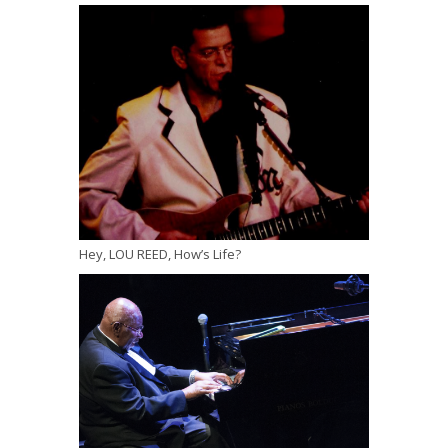
Hey, LOU REED, How’s Life?