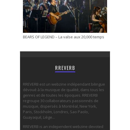
BEARS OF LEGEND – La valse aux 20,000 temps
RREVERB
RREVERB est un webzine indépendant bilingue
dévoué à la musique de qualité, dans tous les
genres et de toutes les époques. RREVERB
regroupe 30 collaborateurs passionnés de
musique, dispersés à Montréal, New York,
Paris, Stockholm, Londres, Sao Paolo,
Guayaquil, Liège...
RREVERB is an independent webzine devoted