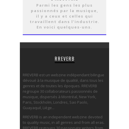
Parmi les gens les plus
passionnés par la musique,
il y a ceux et celles qui
travaillent dans l’industrie.
En voici quelques-uns.
RREVERB
RREVERB est un webzine indépendant bilingue
dévoué à la musique de qualité, dans tous les
genres et de toutes les époques. RREVERB
regroupe 30 collaborateurs passionnés de
musique, dispersés à Montréal, New York,
Paris, Stockholm, Londres, Sao Paolo,
Guayaquil, Liège...
RREVERB is an independent webzine devoted
to quality music, in all genres and from all eras.
RREVERB regroups 30 passionate writers from