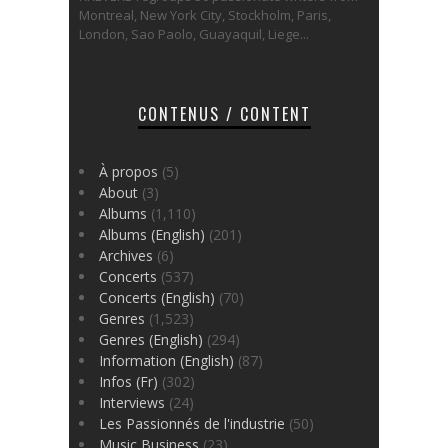
Montreal, New York City, Stockholm, Paris,
London, Sao Paolo, Guayaquil, Liege...
CONTENUS / CONTENT
À propos
(5)
About
(3)
Albums
(1,110)
Albums (English)
(201)
Archives
(6)
Concerts
(537)
Concerts (English)
(70)
Genres
(1,523)
Genres (English)
(294)
Information (English)
(87)
Infos (Fr)
(302)
Interviews
(24)
Les Passionnés de l'industrie
(50)
Music Business
(23)