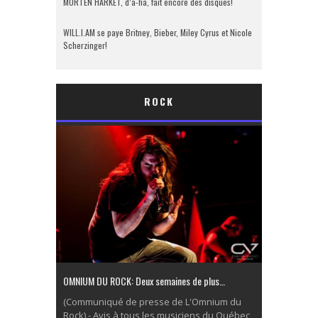
MORTEN HARKET, d’a-ha, fait encore des disques!
WILL.I.AM se paye Britney, Bieber, Miley Cyrus et Nicole
Scherzinger!
ROCK
OMNIUM DU ROCK: Deux semaines de plus…
(Communiqué de presse de L'Omnium du
Rock) - Avis à tous les musiciens du Québec,