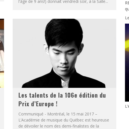
l'âge de 9 ans!) donnait vendredi soir, à la Salle...
RE
q
Le
Les talents de la 106e édition du
Prix d’Europe !
L
Communiqué - Montréal, le 15 mai 2017 –
L’Académie de musique du Québec est heureuse
de dévoiler le nom des demi-finalistes de la