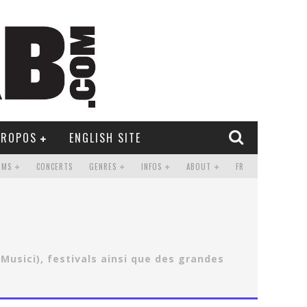
PROPOS
ENGLISH SITE
UMS
CONCERTS
GENRES
INFOS
ABOUT
FR
Musici), festivals ainsi que des grandes