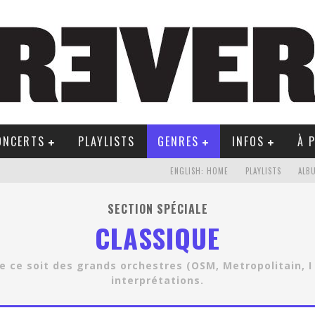
ONCERTS
PLAYLISTS
GENRES
INFOS
À 
ENGLISH: HOME
PLAYLISTS
ALB
SECTION SPÉCIALE
CLASSIQUE
 ce soit des grands orchestres (OSM, Metropolitain, I 
interprétations.