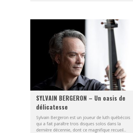
SYLVAIN BERGERON – Un oasis de
délicatesse
Sylvain Bergeron est un joueur de luth québécois
qui a fait paraître trois disques solos dans la
dernière décennie, dont ce magnifique recueil...