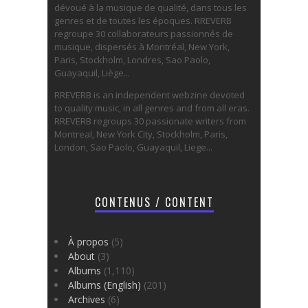
dévoué à la musique de qualité, dans tous les
genres et de toutes les époques. RREVERB
regroupe 30 collaborateurs passionnés de
musique, dispersés à Montréal, New York,
Paris, Stockholm, Londres, Sao Paolo,
Guayaquil, Liège...
RREVERB is an independent webzine devoted
to quality music, in all genres and from all eras.
RREVERB regroups 30 passionate writers from
Montreal, New York City, Stockholm, Paris,
London, Sao Paolo, Guayaquil, Liege...
CONTENUS / CONTENT
À propos
(5)
About
(3)
Albums
(1,110)
Albums (English)
(201)
Archives
(6)