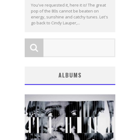
You've requested it, here it is! The great
pop of the 80s cannot be beaten on
energy, sunshine and catchy tunes. Let's
go back to Cindy Lauper,...
ALBUMS