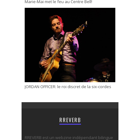
Marie-Mai met le feu au Centre Bell!
JORDAN OFFICER: le roi discret de la six-cordes
RREVERB
RREVERB est un webzine indépendant bilingue