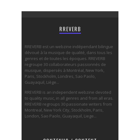
RREVERB
RREVERB est un webzine indépendant bilingue
dévoué à la musique de qualité, dans tous les
genres et de toutes les époques. RREVERB
regroupe 30 collaborateurs passionnés de
musique, dispersés à Montréal, New York,
Paris, Stockholm, Londres, Sao Paolo,
Guayaquil, Liège...
RREVERB is an independent webzine devoted
to quality music, in all genres and from all eras.
RREVERB regroups 30 passionate writers from
Montreal, New York City, Stockholm, Paris,
London, Sao Paolo, Guayaquil, Liege...