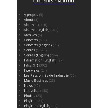
CONTENUS / CONTENT
À propos
(5)
About
(3)
Albums
(1,110)
Albums (English)
(201)
Archives
(6)
Concerts
(537)
Concerts (English)
(70)
Genres
(1,523)
Genres (English)
(294)
Information (English)
(87)
Infos (Fr)
(302)
Interviews
(24)
Les Passionnés de l'industrie
(50)
Music Business
(23)
News
(45)
Nouvelles
(138)
Photos
(23)
Playlists
(81)
Playlists (English)
(24)