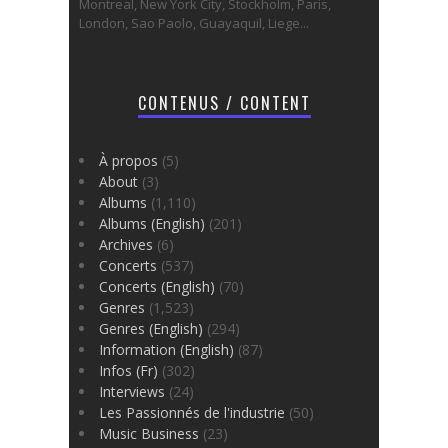
Montreal, New York City, Stockholm, Paris,
London, Sao Paolo, Guayaquil, Liege...
CONTENUS / CONTENT
À propos
(5)
About
(3)
Albums
(1,110)
Albums (English)
(201)
Archives
(6)
Concerts
(537)
Concerts (English)
(70)
Genres
(1,523)
Genres (English)
(294)
Information (English)
(87)
Infos (Fr)
(302)
Interviews
(24)
Les Passionnés de l'industrie
(50)
Music Business
(23)