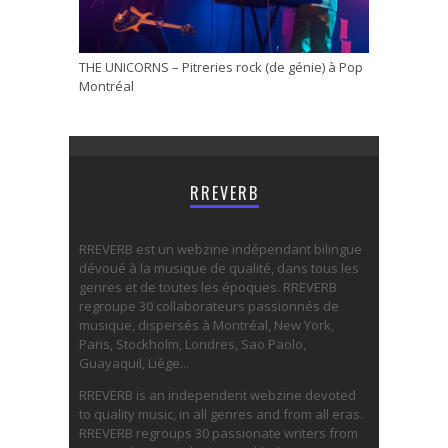
THE UNICORNS – Pitreries rock (de génie) à Pop
Montréal
RREVERB
RREVERB est un webzine indépendant bilingue
dévoué à la musique de qualité, dans tous les
genres et de toutes les époques. RREVERB
regroupe 30 collaborateurs passionnés de
musique, dispersés à Montréal, New York,
Paris, Stockholm, Londres, Sao Paolo,
Guayaquil, Liège...
RREVERB is an independent webzine devoted
to quality music, in all genres and from all eras.
RREVERB regroups 30 passionate writers from