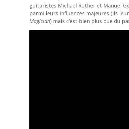
guitaristes Michael Rother et Manuel G
parmi leurs influences majeures (ils leur 
Magician
) mais c’est bien plus que du pa