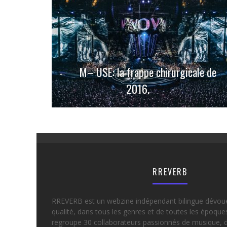
M– USE: la frappe chirurgicale de
2016.
RREVERB
RREVERB est un webzine indépendant bilingue dévou
qualité, dans tous les genres et de toutes les époqu
regroupe 30 collaborateurs passionnés de musique, d