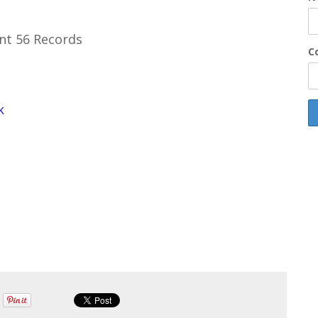
ont 56 Records
Co
k