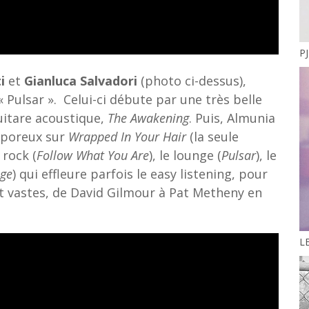
PJ
ti
et
Gianluca Salvadori
(photo ci-dessus),
« Pulsar ». Celui-ci débute par une très belle
uitare acoustique,
The Awakening
. Puis, Almunia
aporeux sur
Wrapped In Your Hair
(la seule
 rock (
Follow What You Are
), le lounge (
Pulsar
), le
age
) qui effleure parfois le easy listening, pour
nt vastes, de David Gilmour à Pat Metheny en
L