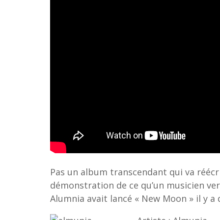
Pas un album transcendant qui va réécrir
démonstration de ce qu’un musicien versa
Alumnia avait lancé « New Moon » il y a 