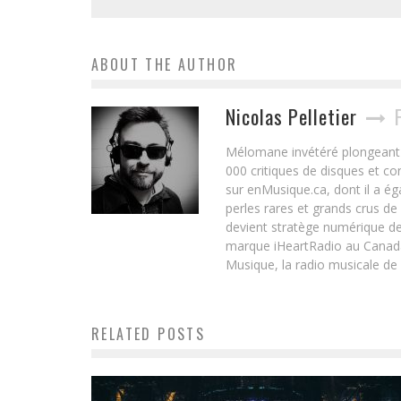
ABOUT THE AUTHOR
Nicolas Pelletier
Mélomane invétéré plongeant d
000 critiques de disques et c
sur enMusique.ca, dont il a ég
perles rares et grands crus de
devient stratège numérique de
marque iHeartRadio au Canada 
Musique, la radio musicale de
RELATED POSTS