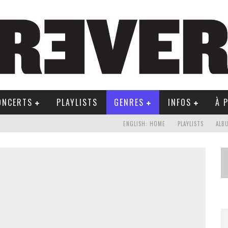
ONCERTS
PLAYLISTS
GENRES
INFOS
À 
ENGLISH: HOME
PLAYLISTS
ALB