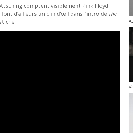
öttsching comptent visiblement Pink Floyd
font d’ailleurs un clin d’œil dans l’intro de
The
stiche.
AL
Vo