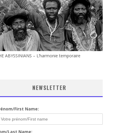
HE ABYSSINIANS – L’harmonie temporaire
NEWSLETTER
rénom/First Name:
om/Last Name: