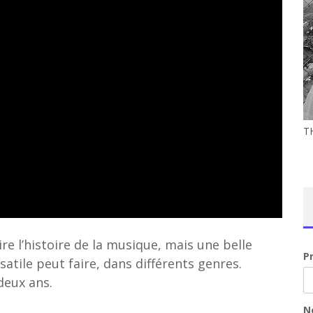
T
e l’histoire de la musique, mais une belle
P
tile peut faire, dans différents genres.
deux ans.
N