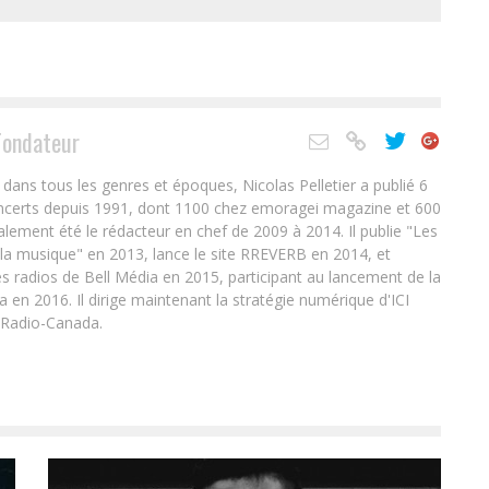
Fondateur
ans tous les genres et époques, Nicolas Pelletier a publié 6
oncerts depuis 1991, dont 1100 chez emoragei magazine et 600
alement été le rédacteur en chef de 2009 à 2014. Il publie "Les
 la musique" en 2013, lance le site RREVERB en 2014, et
s radios de Bell Média en 2015, participant au lancement de la
en 2016. Il dirige maintenant la stratégie numérique d'ICI
 Radio-Canada.