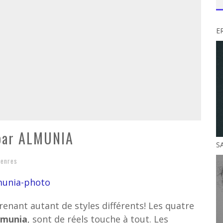
ER
 par ALMUNIA
S
enres
nant autant de styles différents! Les quatre
lmunia
, sont de réels touche à tout. Les