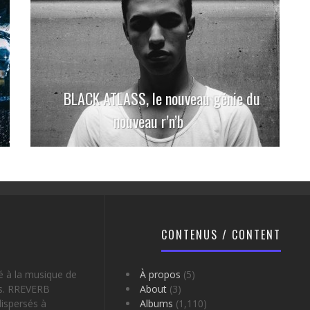
BLACK ATLASS, le nouveau génie du
nouveau r’n’b
CONTENUS / CONTENT
é à la musique de
À propos
(5)
es. RREVERB
About
(3)
ispersés à
Albums
(1,110)