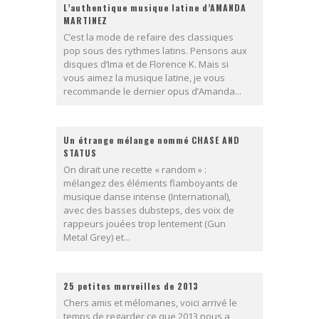
L’authentique musique latine d’AMANDA
MARTINEZ
C’est la mode de refaire des classiques
pop sous des rythmes latins. Pensons aux
disques d’Ima et de Florence K. Mais si
vous aimez la musique latine, je vous
recommande le dernier opus d’Amanda...
Un étrange mélange nommé CHASE AND
STATUS
On dirait une recette « random » :
mélangez des éléments flamboyants de
musique danse intense (International),
avec des basses dubsteps, des voix de
rappeurs jouées trop lentement (Gun
Metal Grey) et...
25 petites merveilles de 2013
Chers amis et mélomanes, voici arrivé le
temps de regarder ce que 2013 nous a