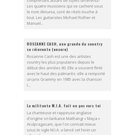
comprenant autant de styles différents!
Les quatre musiciens qui se cachent sous
le nom Almunia, sont de réels touche à
tout. Les guitaristes Michael Rother et
Manuel...
ROSEANNE CASH, une grande du country
se réinvente (encore)
Rosanne Cash est une des artistes
country les plus populaires depuis le
début des années 80. Elle a souvent flirté
avec le haut des palmarès: elle a remporté
un prix Grammy en 1985 avec la chanson
I...
La militante M.I.A. fait un pas vers toi
La chanteuse et rappeuse anglaise
d'origine sri-lankaise Mathangi « Maya »
Arulpragasam, que l'on connait mieux
sous le sigle M.I.A. a lancé cet hiver un