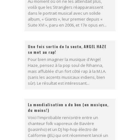
Au moment où on ne les attendait plus,
voilà que les Stranglers réapparaissent
dans le portrait musical avec un solide
album, « Giants », leur premier depuis «
Suite XVI », paru en 2006, et 17e opus en...
Une fois sortie de la secte, ANGEL HAZE
se met au rap!
Pour bien imaginer la musique d'Angel
Haze, pensez à la pop soul de Rihanna,
mais affublée d'un fort côté rap à la M.I.A.
(sans les accents musicaux indiens, bien
sûr). Le résultat est intéressant...
La mondialisation a du bon (en musique,
du moins!)
Voici l'improbable rencontre entre un
chanteur folk vaporeux de Bavière
(Joasinho) et un DJ hip-hop électro de
Californie (JEL) qui ont récemment lancé un