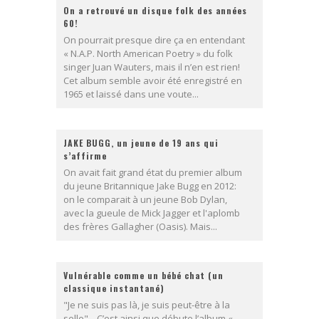
On a retrouvé un disque folk des années
60!
On pourrait presque dire ça en entendant
« N.A.P. North American Poetry » du folk
singer Juan Wauters, mais il n’en est rien!
Cet album semble avoir été enregistré en
1965 et laissé dans une voute...
JAKE BUGG, un jeune de 19 ans qui
s’affirme
On avait fait grand état du premier album
du jeune Britannique Jake Bugg en 2012:
on le comparait à un jeune Bob Dylan,
avec la gueule de Mick Jagger et l'aplomb
des frères Gallagher (Oasis). Mais...
Vulnérable comme un bébé chat (un
classique instantané)
"Je ne suis pas là, je suis peut-être à la
selle"... C’est ainsi que débute l’album «