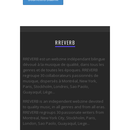
RREVERB
RREVERB est un webzine indépendant bilingue
dévoué à la musique de qualité, dans tous les
genres et de toutes les époques. RREVERB
regroupe 30 collaborateurs passionnés de
musique, dispersés à Montréal, New York,
Paris, Stockholm, Londres, Sao Paolo,
Guayaquil, Liège...
RREVERB is an independent webzine devoted
to quality music, in all genres and from all eras.
RREVERB regroups 30 passionate writers from
Montreal, New York City, Stockholm, Paris,
London, Sao Paolo, Guayaquil, Liege...