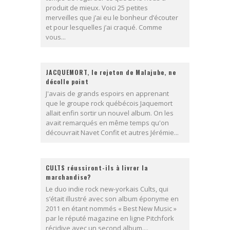
produit de mieux. Voici 25 petites
merveilles que j’ai eu le bonheur d’écouter
et pour lesquelles j’ai craqué. Comme
vous...
JACQUEMORT, le rejeton de Malajube, ne
décolle point
J'avais de grands espoirs en apprenant
que le groupe rock québécois Jaquemort
allait enfin sortir un nouvel album. On les
avait remarqués en même temps qu'on
découvrait Navet Confit et autres Jérémie...
CULTS réussiront-ils à livrer la
marchandise?
Le duo indie rock new-yorkais Cults, qui
s’était illustré avec son album éponyme en
2011 en étant nommés « Best New Music »
par le réputé magazine en ligne Pitchfork
récidive avec un second album....