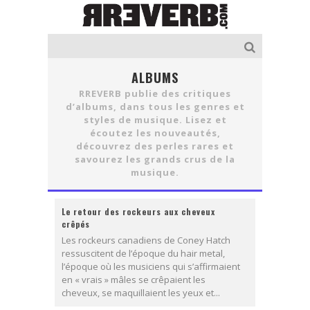
ALBUMS
RREVERB publie des critiques
d’albums, dans tous les genres et
styles de musique. Lisez et
écoutez les nouveautés,
découvrez des perles rares et
savourez les grands crus de la
musique.
Le retour des rockeurs aux cheveux
crêpés
Les rockeurs canadiens de Coney Hatch
ressuscitent de l’époque du hair metal,
l’époque où les musiciens qui s’affirmaient
en « vrais » mâles se crêpaient les
cheveux, se maquillaient les yeux et...