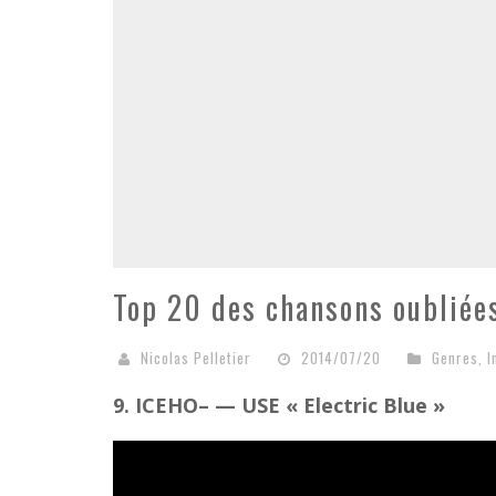
Top 20 des chansons oubliée
Nicolas Pelletier
2014/07/20
Genres
,
I
9. ICEHO– — USE « Electric Blue »