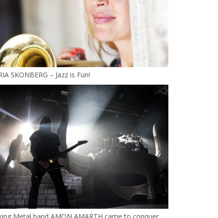
RIA SKONBERG – Jazz is Fun!
iking Metal band AMON AMARTH came to conquer