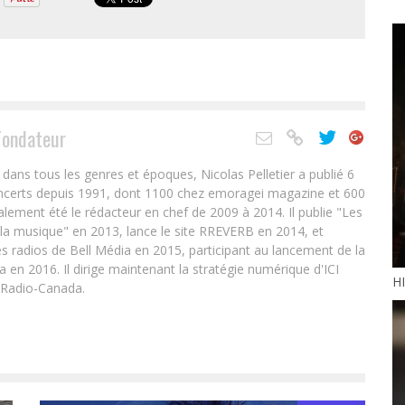
Fondateur
ans tous les genres et époques, Nicolas Pelletier a publié 6
oncerts depuis 1991, dont 1100 chez emoragei magazine et 600
alement été le rédacteur en chef de 2009 à 2014. Il publie "Les
 la musique" en 2013, lance le site RREVERB en 2014, et
s radios de Bell Média en 2015, participant au lancement de la
en 2016. Il dirige maintenant la stratégie numérique d'ICI
HI
 Radio-Canada.