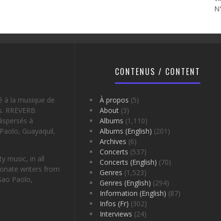
N
CONTENUS / CONTENT
é à la musique de
À propos
(5)
es. RREVERB
About
(3)
ispersés à
Albums
(1,110)
Paolo, Guayaquil,
Albums (English)
(201)
Archives
(6)
Concerts
(537)
 music, in all
Concerts (English)
(70)
onate writers from
Genres
(1,523)
Sao Paolo,
Genres (English)
(294)
Information (English)
(87)
Infos (Fr)
(302)
Interviews
(24)