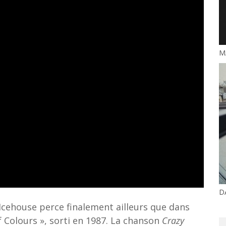
M
D
 Icehouse perce finalement ailleurs que dans
f Colours », sorti en 1987. La chanson
Crazy