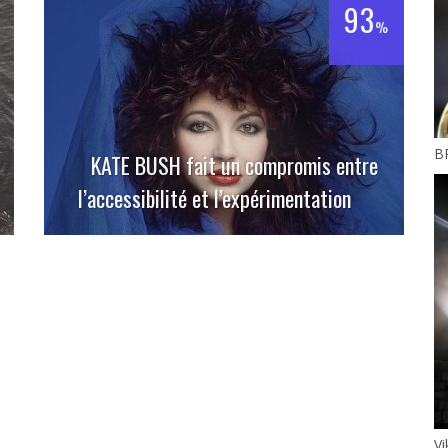
93
%
B
KATE BUSH fait un compromis entre
l’accessibilité et l’expérimentation
V