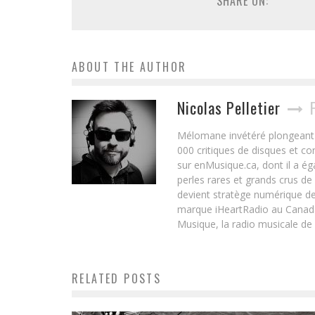
SHARE ON:
ABOUT THE AUTHOR
Nicolas Pelletier
Mélomane invétéré plongeant d
000 critiques de disques et c
sur enMusique.ca, dont il a ég
perles rares et grands crus de
devient stratège numérique de
marque iHeartRadio au Canada 
Musique, la radio musicale de
RELATED POSTS