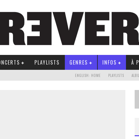
ONCERTS
PLAYLISTS
GENRES
INFOS
À 
ENGLISH: HOME
PLAYLISTS
ALB