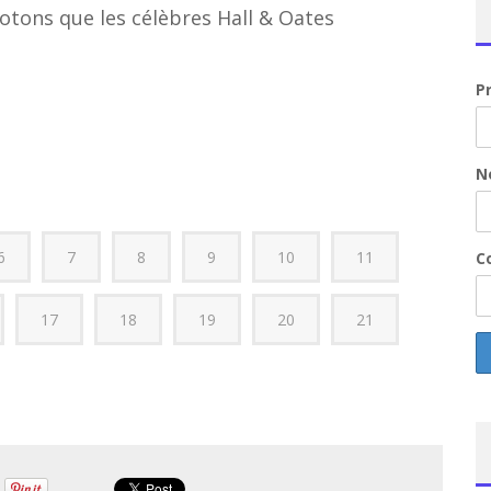
otons que les célèbres Hall & Oates
P
N
6
7
8
9
10
11
Co
17
18
19
20
21