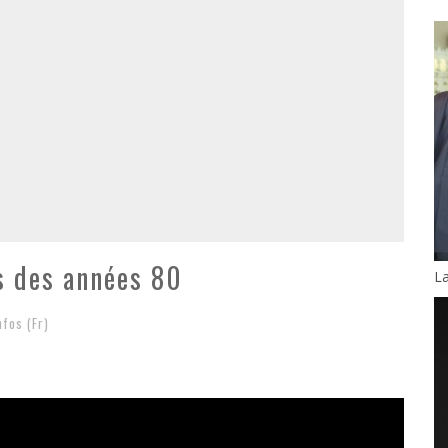
s des années 80
L
nfos (Fr)