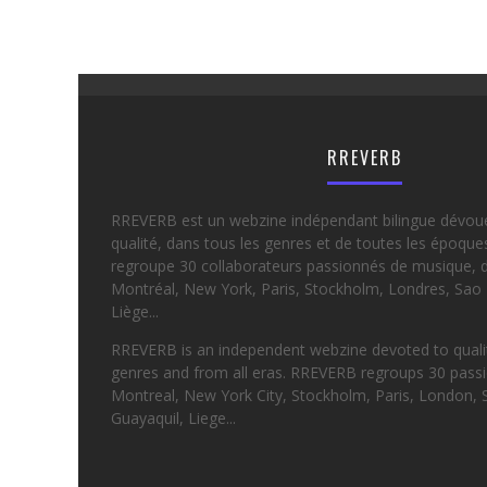
RREVERB
RREVERB est un webzine indépendant bilingue dévou
qualité, dans tous les genres et de toutes les époqu
regroupe 30 collaborateurs passionnés de musique, d
Montréal, New York, Paris, Stockholm, Londres, Sao 
Liège...
RREVERB is an independent webzine devoted to quality
genres and from all eras. RREVERB regroups 30 passi
Montreal, New York City, Stockholm, Paris, London, 
Guayaquil, Liege...