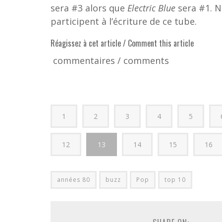
sera #3 alors que
Electric Blue
sera #1. N
participent à l’écriture de ce tube.
Réagissez à cet article / Comment this article
commentaires / comments
1
2
3
4
5
12
13
14
15
16
années 80
buzz
Pop
top 10