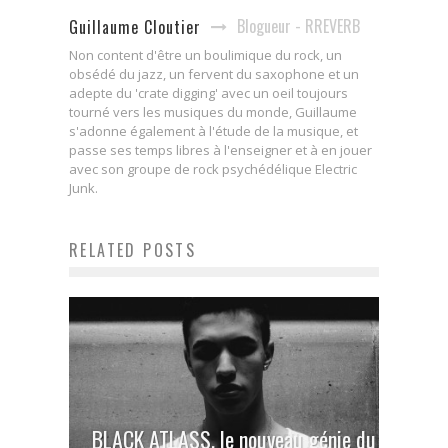
Blogueur - RREVERB
Guillaume Cloutier
Non content d'être un boulimique du rock, un
obsédé du jazz, un fervent du saxophone et un
adepte du 'crate digging' avec un oeil toujours
tourné vers les musiques du monde, Guillaume
s'adonne également à l'étude de la musique, et
passe ses temps libres à l'enseigner et à en jouer
avec son groupe de rock psychédélique Electric
Junk.
RELATED POSTS
BLACK ATLASS, le nouveau génie du