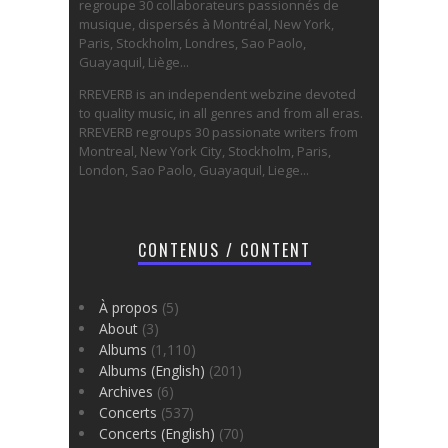
regroupe 30 collaborateurs passionnés de
musique, dispersés à Montréal, New York,
Paris, Stockholm, Londres, Sao Paolo,
Guayaquil, Liège...
RREVERB is an independent webzine devoted
to quality music, in all genres and from all eras.
RREVERB regroups 30 passionate writers from
Montreal, New York City, Stockholm, Paris,
London, Sao Paolo, Guayaquil, Liege...
CONTENUS / CONTENT
À propos
(5)
About
(3)
Albums
(1,110)
Albums (English)
(201)
Archives
(6)
Concerts
(537)
Concerts (English)
(70)