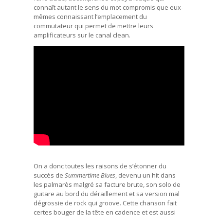
connaît autant le sens du mot compromis que eux-
mêmes connaissant l’emplacement du
commutateur qui permet de mettre leurs
amplificateurs sur le canal clean.
On a donc toutes les raisons de s’étonner du
succès de
Summertime Blues
, devenu un hit dans
les palmarès malgré sa facture brute, son solo de
guitare au bord du déraillement et sa version mal
dégrossie de rock qui groove. Cette chanson fait
certes bouger de la tête en cadence et est aussi