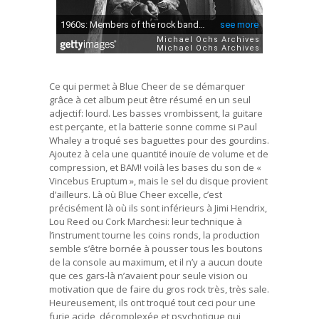
Ce qui permet à Blue Cheer de se démarquer
grâce à cet album peut être résumé en un seul
adjectif: lourd. Les basses vrombissent, la guitare
est perçante, et la batterie sonne comme si Paul
Whaley a troqué ses baguettes pour des gourdins.
Ajoutez à cela une quantité inouïe de volume et de
compression, et BAM! voilà les bases du son de «
Vincebus Eruptum », mais le sel du disque provient
d’ailleurs. Là où Blue Cheer excelle, c’est
précisément là où ils sont inférieurs à Jimi Hendrix,
Lou Reed ou Cork Marchesi: leur technique à
l’instrument tourne les coins ronds, la production
semble s’être bornée à pousser tous les boutons
de la console au maximum, et il n’y a aucun doute
que ces gars-là n’avaient pour seule vision ou
motivation que de faire du gros rock très, très sale.
Heureusement, ils ont troqué tout ceci pour une
furie acide, décomplexée et psychotique qui