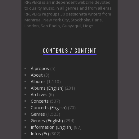
RREVERB is an independent webzine devoted
to quality music, in all genres and from all eras.
RREVERB regroups 30 passionate writers from
Montreal, New York City, Stockholm, Paris,
London, Sao Paolo, Guayaquil, Liege...
CONTENUS / CONTENT
À propos
(5)
About
(3)
Albums
(1,110)
Albums (English)
(201)
Archives
(6)
Concerts
(537)
Concerts (English)
(70)
Genres
(1,523)
Genres (English)
(294)
Information (English)
(87)
Infos (Fr)
(302)