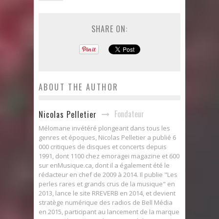
SHARE ON:
ABOUT THE AUTHOR
Fondateur
Nicolas Pelletier
Mélomane invétéré plongeant dans tous les
genres et époques, Nicolas Pelletier a publié 6
000 critiques de disques et concerts depuis
1991, dont 1100 chez emoragei magazine et 600
sur enMusique.ca, dont il a également été le
rédacteur en chef de 2009 à 2014. Il publie "Les
perles rares et grands crus de la musique" en
2013, lance le site RREVERB en 2014, et devient
stratège numérique des radios de Bell Média
en 2015, participant au lancement de la marque