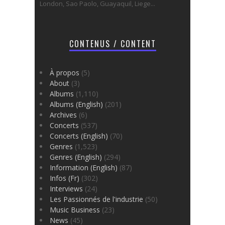
London, Sao Paolo, Guayaquil, Liege...
CONTENUS / CONTENT
À propos
(5)
About
(3)
Albums
(1,110)
Albums (English)
(201)
Archives
(6)
Concerts
(537)
Concerts (English)
(70)
Genres
(1,523)
Genres (English)
(294)
Information (English)
(87)
Infos (Fr)
(302)
Interviews
(24)
Les Passionnés de l'industrie
(50)
Music Business
(23)
News
(45)