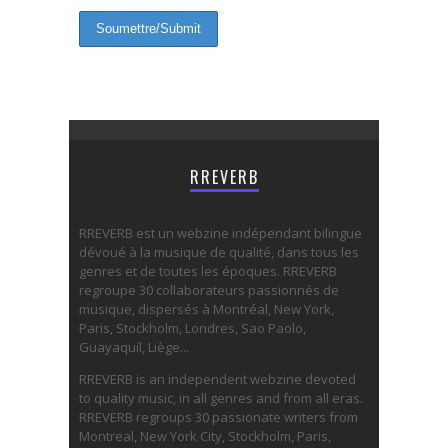
RREVERB
RREVERB est un webzine indépendant bilingue
dévoué à la musique de qualité, dans tous les
genres et de toutes les époques. RREVERB
regroupe 30 collaborateurs passionnés de
musique, dispersés à Montréal, New York,
Paris, Stockholm, Londres, Sao Paolo,
Guayaquil, Liège...
RREVERB is an independent webzine devoted
to quality music, in all genres and from all eras.
RREVERB regroups 30 passionate writers from
Montreal, New York City, Stockholm, Paris,