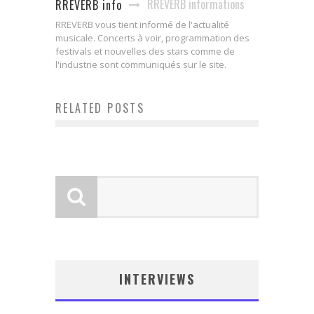
RREVERB informations
RREVERB info
RREVERB vous tient informé de l'actualité
musicale. Concerts à voir, programmation des
festivals et nouvelles des stars comme de
l'industrie sont communiqués sur le site.
Top 5 Françaises les plus
RELATED POSTS
Le retour des rousses du rock!
choquantes
INTERVIEWS