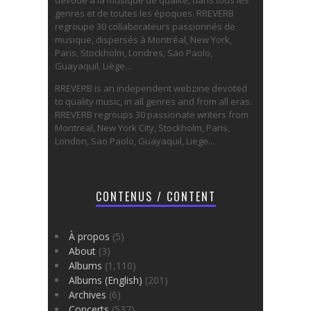
genres et de toutes les époques. RREVERB
regroupe 30 collaborateurs passionnés de
musique, dispersés à Montréal, New York,
Paris, Stockholm, Londres, Sao Paolo,
Guayaquil, Liège...
RREVERB is an independent webzine devoted
to quality music, in all genres and from all eras.
RREVERB regroups 30 passionate writers from
Montreal, New York City, Stockholm, Paris,
London, Sao Paolo, Guayaquil, Liege...
CONTENUS / CONTENT
À propos
(5)
About
(3)
Albums
(1,110)
Albums (English)
(201)
Archives
(6)
Concerts
(537)