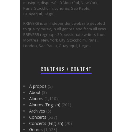
musique, dispersés à Montréal, New York,
Paris, Stockholm, Londres, Sao Paolo,
Guayaquil, Liège...
RREVERB is an independent webzine devoted
to quality music, in all genres and from all eras.
RREVERB regroups 30 passionate writers from
Montreal, New York City, Stockholm, Paris,
London, Sao Paolo, Guayaquil, Liege...
CONTENUS / CONTENT
À propos
(5)
About
(3)
Albums
(1,110)
Albums (English)
(201)
Archives
(6)
Concerts
(537)
Concerts (English)
(70)
Genres
(1,523)