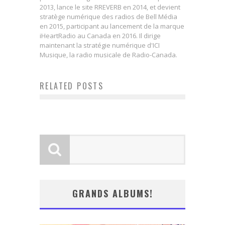
2013, lance le site RREVERB en 2014, et devient
stratège numérique des radios de Bell Média
en 2015, participant au lancement de la marque
iHeartRadio au Canada en 2016. Il dirige
maintenant la stratégie numérique d'ICI
Musique, la radio musicale de Radio-Canada.
La jeunesse et le renouveau font
Top 15 Concerts en 2013 parmi
leur place au Gala de l’ADISQ
RELATED POSTS
ceux auxquels j’ai assisté
2013
GRANDS ALBUMS!