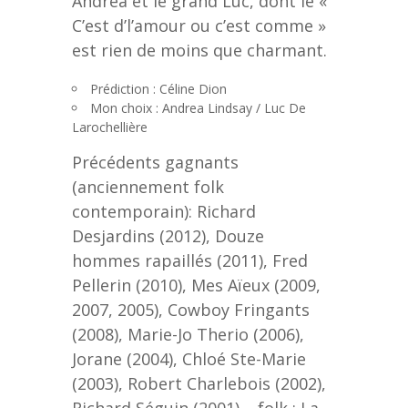
Andrea et le grand Luc, dont le «
C’est d’l’amour ou c’est comme »
est rien de moins que charmant.
Prédiction : Céline Dion
Mon choix : Andrea Lindsay / Luc De
Larochellière
Précédents gagnants
(anciennement folk
contemporain): Richard
Desjardins (2012), Douze
hommes rapaillés (2011), Fred
Pellerin (2010), Mes Aïeux (2009,
2007, 2005), Cowboy Fringants
(2008), Marie-Jo Therio (2006),
Jorane (2004), Chloé Ste-Marie
(2003), Robert Charlebois (2002),
Richard Séguin (2001) – folk : La