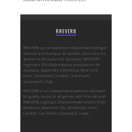
RREVERB
RREVERB est un webzine indépendant bilingue
dévoué à la musique de qualité, dans tous les
genres et de toutes les époques. RREVERB
regroupe 30 collaborateurs passionnés de
musique, dispersés à Montréal, New York,
Paris, Stockholm, Londres, Sao Paolo,
Guayaquil, Liège...
RREVERB is an independent webzine devoted
to quality music, in all genres and from all eras.
RREVERB regroups 30 passionate writers from
Montreal, New York City, Stockholm, Paris,
London, Sao Paolo, Guayaquil, Liege...