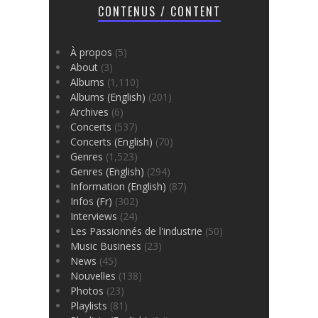
CONTENUS / CONTENT
À propos
(5)
About
(3)
Albums
(1,110)
Albums (English)
(201)
Archives
(6)
Concerts
(537)
Concerts (English)
(70)
Genres
(1,523)
Genres (English)
(294)
Information (English)
(87)
Infos (Fr)
(302)
Interviews
(24)
Les Passionnés de l'industrie
(50)
Music Business
(23)
News
(45)
Nouvelles
(138)
Photos
(23)
Playlists
(81)