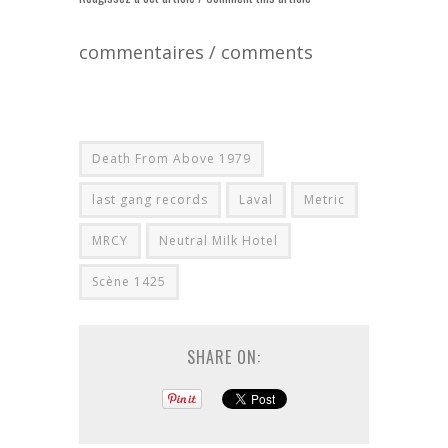
commentaires / comments
Death From Above 1979
last gang records
Laval
Metric
MRCY
Neutral Milk Hotel
Scène 1425
SHARE ON: