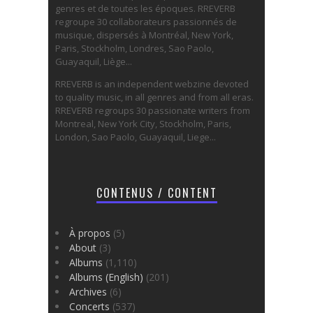
genres et de toutes les époques. RREVERB
regroupe 30 collaborateurs passionnés de
musique, dispersés à Montréal, New York,
Paris, Stockholm, Londres, Sao Paolo,
Guayaquil, Liège...
RREVERB is an independent webzine devoted
to quality music, in all genres and from all eras.
RREVERB regroups 30 passionate writers from
Montreal, New York City, Stockholm, Paris,
London, Sao Paolo, Guayaquil, Liege...
CONTENUS / CONTENT
À propos
(5)
About
(3)
Albums
(1,110)
Albums (English)
(201)
Archives
(6)
Concerts
(537)