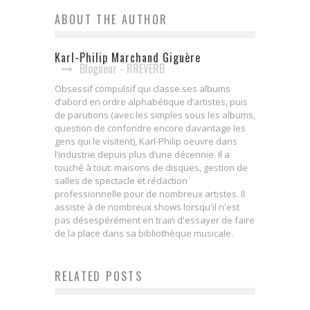
ABOUT THE AUTHOR
Karl-Philip Marchand Giguère
Blogueur - RREVERB
Obsessif compulsif qui classe ses albums
d’abord en ordre alphabétique d’artistes, puis
de parutions (avec les simples sous les albums,
question de confondre encore davantage les
gens qui le visitent), Karl-Philip oeuvre dans
l’industrie depuis plus d’une décennie. Il a
touché à tout: maisons de disques, gestion de
salles de spectacle et rédaction
professionnelle pour de nombreux artistes. Il
assiste à de nombreux shows lorsqu'il n'est
pas désespérément en train d'essayer de faire
de la place dans sa bibliothèque musicale.
RELATED POSTS
Osheaga – jour 3