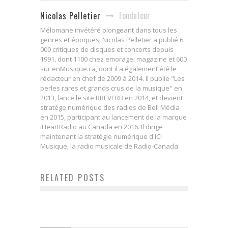
Fondateur
Nicolas Pelletier
Mélomane invétéré plongeant dans tous les
genres et époques, Nicolas Pelletier a publié 6
000 critiques de disques et concerts depuis
1991, dont 1100 chez emoragei magazine et 600
sur enMusique.ca, dont il a également été le
rédacteur en chef de 2009 à 2014. Il publie "Les
perles rares et grands crus de la musique" en
2013, lance le site RREVERB en 2014, et devient
stratège numérique des radios de Bell Média
en 2015, participant au lancement de la marque
iHeartRadio au Canada en 2016. Il dirige
maintenant la stratégie numérique d'ICI
Musique, la radio musicale de Radio-Canada.
L’alcool fait des ravages, un
RELATED POSTS
témoignage de CAT POWER
Artiste du jour : MICOE