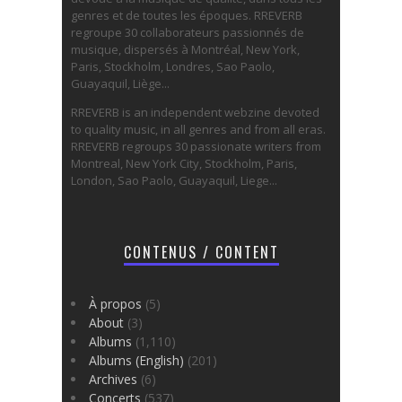
genres et de toutes les époques. RREVERB
regroupe 30 collaborateurs passionnés de
musique, dispersés à Montréal, New York,
Paris, Stockholm, Londres, Sao Paolo,
Guayaquil, Liège...
RREVERB is an independent webzine devoted
to quality music, in all genres and from all eras.
RREVERB regroups 30 passionate writers from
Montreal, New York City, Stockholm, Paris,
London, Sao Paolo, Guayaquil, Liege...
CONTENUS / CONTENT
À propos
(5)
About
(3)
Albums
(1,110)
Albums (English)
(201)
Archives
(6)
Concerts
(537)