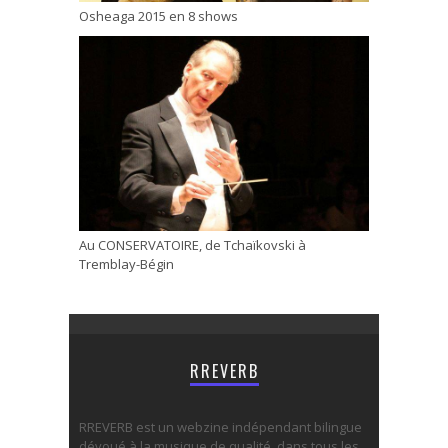
Osheaga 2015 en 8 shows
Au CONSERVATOIRE, de Tchaïkovski à
Tremblay-Bégin
RREVERB
RREVERB est un webzine indépendant bilingue
dévoué à la musique de qualité, dans tous les