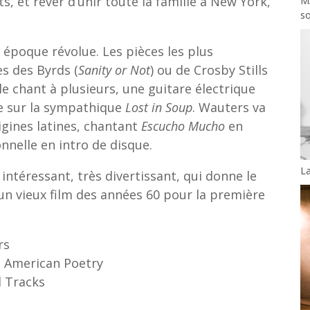
, et rêver d’unir toute la famille à New York,
M
s
e époque révolue. Les pièces les plus
s des Byrds (
Sanity or Not
) ou de Crosby Stills
le chant à plusieurs, une guitare électrique
e sur la sympathique
Lost in Soup
. Wauters va
igines latines, chantant
Escucho Mucho
en
onnelle en intro de disque.
L
ntéressant, très divertissant, qui donne le
n vieux film des années 60 pour la première
rs
h American Poetry
d Tracks