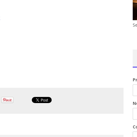
k
Se
P
N
Co