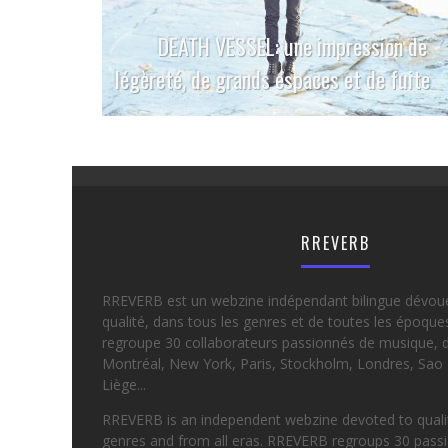
DEATH VESSEL: une impression de
légèreté, de grands espaces et de fuite
RREVERB
RREVERB est un webzine indépendant bilingue dévou
qualité, dans tous les genres et de toutes les époqu
regroupe 30 collaborateurs passionnés de musique, d
Montréal, New York, Paris, Stockholm, Londres, Sao 
Liège...
RREVERB is an independent webzine devoted to quality
genres and from all eras. RREVERB regroups 30 passi