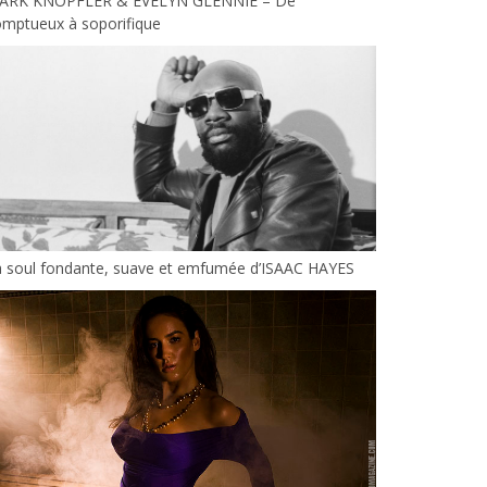
ARK KNOPFLER & EVELYN GLENNIE – De
omptueux à soporifique
a soul fondante, suave et emfumée d’ISAAC HAYES