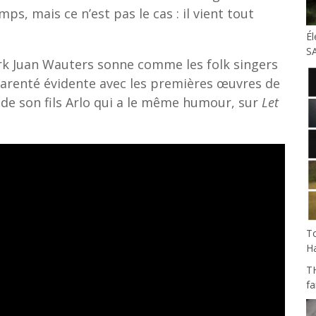
ps, mais ce n’est pas le cas : il vient tout
Él
S
rk Juan Wauters sonne comme les folk singers
parenté évidente avec les premières œuvres de
e son fils Arlo qui a le même humour, sur
Let
To
H
T
fa