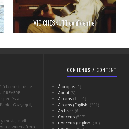
VIC CHESNUTT confidentiel
CONTENUS / CONTENT
é à la musique de
À propos
(5)
es. RREVERB
About
(3)
ispersés à
Albums
(1,110)
Paolo, Guayaquil,
Albums (English)
(201)
Archives
(6)
Concerts
(537)
 music, in all
Concerts (English)
(70)
onate writers from
Genres
(1,523)