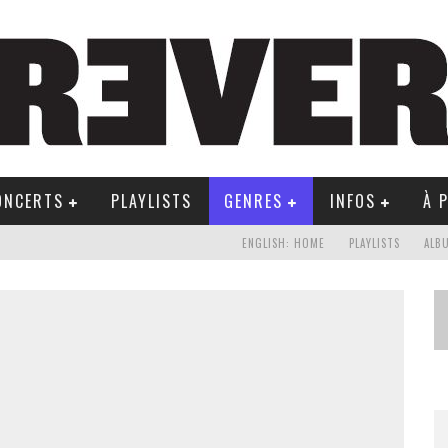
ONCERTS
PLAYLISTS
GENRES
INFOS
À 
ENGLISH: HOME
PLAYLISTS
ALB