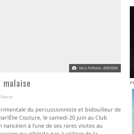
Nico Pelletier, RREVERB
s malaise
PH
,
Genres
érimentale du percussionniste et bidouilleur de
arlÉlie Couture, le samedi 20 juin au Club
 nancéien à l’une de ses rares visites au
icien qui n’hésite pas à utiliser de la