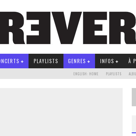
ONCERTS
PLAYLISTS
GENRES
INFOS
À 
ENGLISH: HOME
PLAYLISTS
ALB