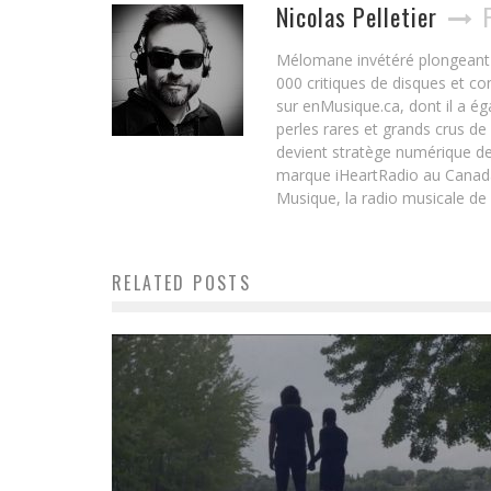
Nicolas Pelletier
Mélomane invétéré plongeant d
000 critiques de disques et c
sur enMusique.ca, dont il a ég
perles rares et grands crus de
devient stratège numérique de
marque iHeartRadio au Canada 
Musique, la radio musicale de
RELATED POSTS