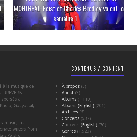
I
MONTREAL: Feist et Charles Bradley volent la
semaine 1
CONTENUS / CONTENT
é à la musique de
À propos
(5)
es. RREVERB
About
(3)
ispersés à
Albums
(1,110)
Paolo, Guayaquil,
Albums (English)
(201)
Archives
(6)
Concerts
(537)
 music, in all
Concerts (English)
(70)
onate writers from
Genres
(1,523)
Sao Paolo,