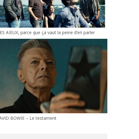
S AÏEUX, parce que ça vaut la peine d’en parler
AVID BOWIE – Le testament