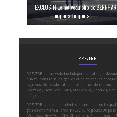
EXCLUSIF! Le nouveau clip de BERNHAR
“Toujours toujours”
RREVERB
RREVERB est un webzine indépendant bilingue dévou
qualité, dans tous les genres et de toutes les époqu
regroupe 30 collaborateurs passionnés de musique, d
Montréal, New York, Paris, Stockholm, Londres, Sao 
Liège...
RREVERB is an independent webzine devoted to quality
genres and from all eras. RREVERB regroups 30 passi
Montreal, New York City, Stockholm, Paris, London, 