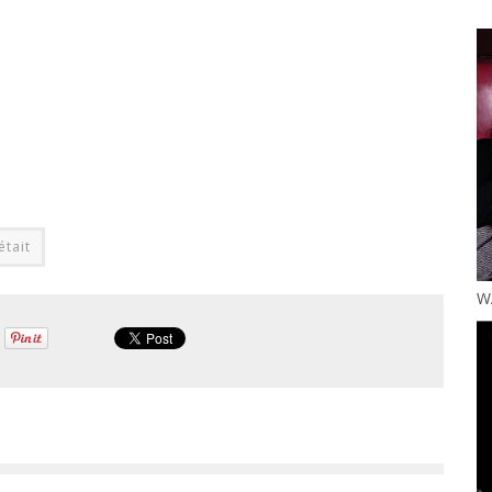
était
W