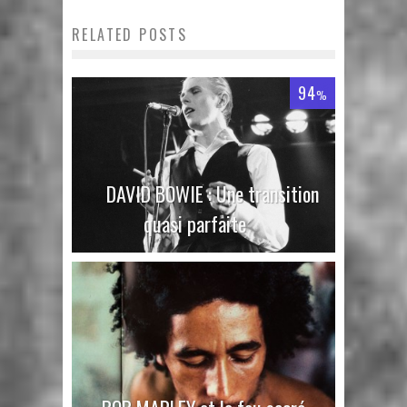
RELATED POSTS
94
%
DAVID BOWIE : Une transition
quasi parfaite