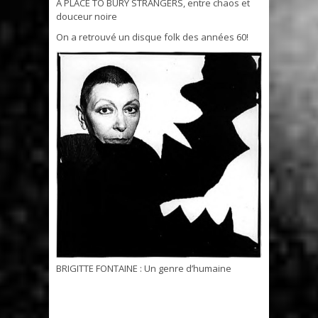
A PLACE TO BURY STRANGERS, entre chaos et
douceur noire
On a retrouvé un disque folk des années 60!
BRIGITTE FONTAINE : Un genre d’humaine