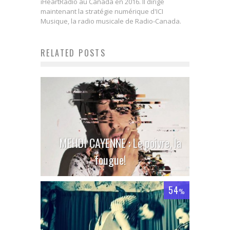
iHeartRadio au Canada en 2016. Il dirige
maintenant la stratégie numérique d'ICI
Musique, la radio musicale de Radio-Canada.
RELATED POSTS
MEHDI CAYENNE : Le poivre, la
fougue!
54
%