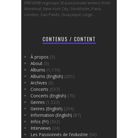
RREVERB regroups 30 passionate writers from
Montreal, New York City, Stockholm, Paris,
London, Sao Paolo, Guayaquil, Liege...
CONTENUS / CONTENT
À propos
(5)
About
(3)
Albums
(1,110)
Albums (English)
(201)
Archives
(6)
Concerts
(537)
Concerts (English)
(70)
Genres
(1,523)
Genres (English)
(294)
Information (English)
(87)
Infos (Fr)
(302)
Interviews
(24)
Les Passionnés de l'industrie
(50)