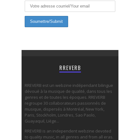
RREVERB
RREVERB est un webzine indépendant bilingue
dévoué à la musique de qualité, dans tous les
genres et de toutes les époques. RREVERB
regroupe 30 collaborateurs passionnés de
musique, dispersés à Montréal, New York,
Paris, Stockholm, Londres, Sao Paolo,
Guayaquil, Liège...
RREVERB is an independent webzine devoted
to quality music, in all genres and from all eras.