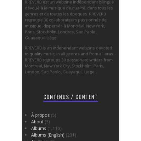
RREVERB est un webzine indépendant bilingue
dévoué à la musique de qualité, dans tous les
genres et de toutes les époques. RREVERB
regroupe 30 collaborateurs passionnés de
musique, dispersés à Montréal, New York,
Paris, Stockholm, Londres, Sao Paolo,
Guayaquil, Liège...
RREVERB is an independent webzine devoted
to quality music, in all genres and from all eras.
RREVERB regroups 30 passionate writers from
Montreal, New York City, Stockholm, Paris,
London, Sao Paolo, Guayaquil, Liege...
CONTENUS / CONTENT
À propos
(5)
About
(3)
Albums
(1,110)
Albums (English)
(201)