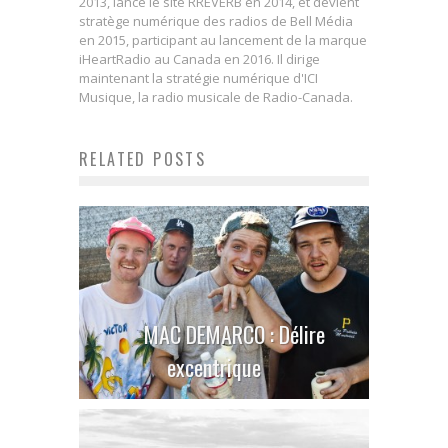
2013, lance le site RREVERB en 2014, et devient
stratège numérique des radios de Bell Média
en 2015, participant au lancement de la marque
iHeartRadio au Canada en 2016. Il dirige
maintenant la stratégie numérique d'ICI
Musique, la radio musicale de Radio-Canada.
RELATED POSTS
MAC DEMARCO : Délire
excentrique