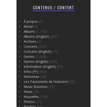
CONTENUS / CONTENT
À propos
(5)
About
(3)
Albums
(1,110)
Albums (English)
(201)
Archives
(6)
Concerts
(537)
Concerts (English)
(70)
Genres
(1,523)
Genres (English)
(294)
Information (English)
(87)
Infos (Fr)
(302)
Interviews
(24)
Les Passionnés de l'industrie
(50)
Music Business
(23)
News
(45)
Nouvelles
(138)
Photos
(23)
Playlists
(81)