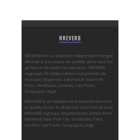
RREVERB
RREVERB est un webzine indépendant bilingue
dévoué à la musique de qualité, dans tous les
genres et de toutes les époques. RREVERB
regroupe 30 collaborateurs passionnés de
musique, dispersés à Montréal, New York,
Paris, Stockholm, Londres, Sao Paolo,
Guayaquil, Liège...
RREVERB is an independent webzine devoted
to quality music, in all genres and from all eras.
RREVERB regroups 30 passionate writers from
Montreal, New York City, Stockholm, Paris,
London, Sao Paolo, Guayaquil, Liege...