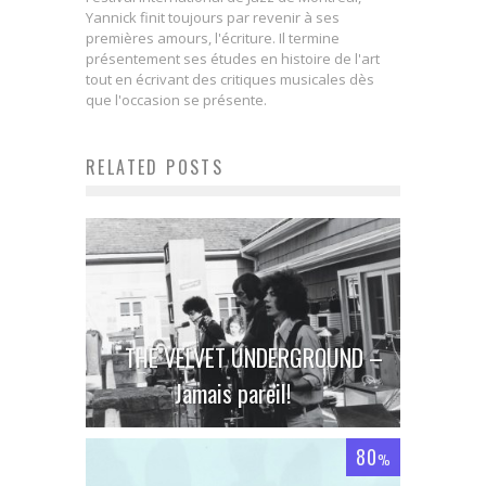
Yannick finit toujours par revenir à ses
premières amours, l'écriture. Il termine
présentement ses études en histoire de l'art
tout en écrivant des critiques musicales dès
que l'occasion se présente.
RELATED POSTS
THE VELVET UNDERGROUND –
Jamais pareil!
80
%