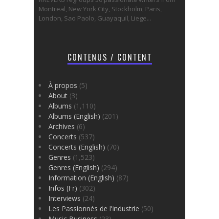
Montreal, New York City, Stockholm, Paris,
London, Sao Paolo, Guayaquil, Liege...
CONTENUS / CONTENT
À propos
(5)
About
(3)
Albums
(1,110)
Albums (English)
(201)
Archives
(6)
Concerts
(537)
Concerts (English)
(70)
Genres
(1,523)
Genres (English)
(294)
Information (English)
(87)
Infos (Fr)
(302)
Interviews
(24)
Les Passionnés de l'industrie
(50)
Music Business
(23)