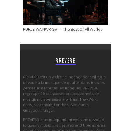
RUFUS WAINWRIGHT – The Best Of All Worlds
RREVERB
RREVERB est un webzine indépendant bilingue
dévoué à la musique de qualité, dans tous les
genres et de toutes les époques. RREVERB
regroupe 30 collaborateurs passionnés de
musique, dispersés à Montréal, New York,
Paris, Stockholm, Londres, Sao Paolo,
Guayaquil, Liège...
RREVERB is an independent webzine devoted
to quality music, in all genres and from all eras.
RREVERB regroups 30 passionate writers from