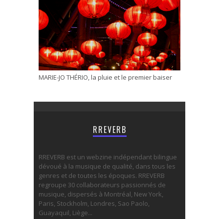
MARIE-JO THÉRIO, la pluie et le premier baiser
RREVERB
RREVERB est un webzine indépendant bilingue
dévoué à la musique de qualité, dans tous les
genres et de toutes les époques. RREVERB
regroupe 30 collaborateurs passionnés de
musique, dispersés à Montréal, New York,
Paris, Stockholm, Londres, Sao Paolo,
Guayaquil, Liège...