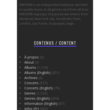
RREVERB is an independent webzine devoted
to quality music, in all genres and from all eras.
RREVERB regroups 30 passionate writers from
Montreal, New York City, Stockholm, Paris,
London, Sao Paolo, Guayaquil, Liege...
CONTENUS / CONTENT
À propos
(5)
About
(3)
Albums
(1,110)
Albums (English)
(201)
Archives
(6)
Concerts
(537)
Concerts (English)
(70)
Genres
(1,523)
Genres (English)
(294)
Information (English)
(87)
Infos (Fr)
(302)