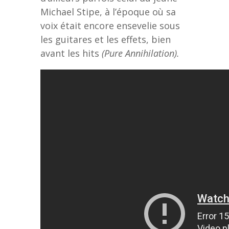
Michael Stipe, à l’époque où sa
voix était encore ensevelie sous
les guitares et les effets, bien
avant les hits
(Pure Annihilation).