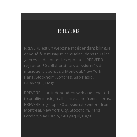
RREVERB
RREVERB est un webzine indépendant bilingue
dévoué à la musique de qualité, dans tous les
genres et de toutes les époques. RREVERB
regroupe 30 collaborateurs passionnés de
musique, dispersés à Montréal, New York,
Paris, Stockholm, Londres, Sao Paolo,
Guayaquil, Liège...
RREVERB is an independent webzine devoted
to quality music, in all genres and from all eras.
RREVERB regroups 30 passionate writers from
Montreal, New York City, Stockholm, Paris,
London, Sao Paolo, Guayaquil, Liege...