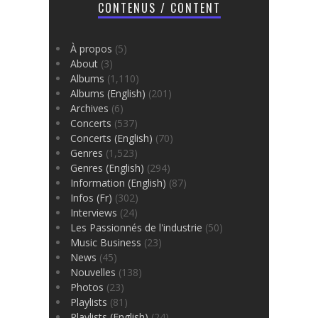
CONTENUS / CONTENT
À propos
(5)
About
(3)
Albums
(1,110)
Albums (English)
(201)
Archives
(6)
Concerts
(537)
Concerts (English)
(70)
Genres
(1,523)
Genres (English)
(294)
Information (English)
(87)
Infos (Fr)
(302)
Interviews
(24)
Les Passionnés de l'industrie
(50)
Music Business
(23)
News
(45)
Nouvelles
(138)
Photos
(23)
Playlists
(81)
Playlists (English)
(24)