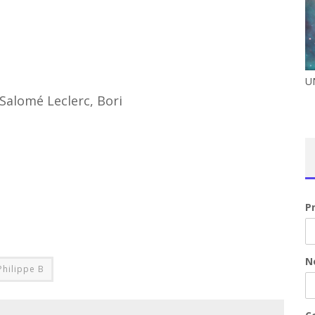
U
Salomé Leclerc, Bori
P
N
Philippe B