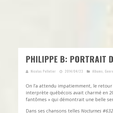
PHILIPPE B: PORTRAIT 
Nicolas Pelletier
2014/04/23
Albums
,
Genr
On l’a attendu impatiemment, le retou
interprète québécois avait charmé en 20
fantômes » qui démontrait une belle sens
Dans ses chansons telles
Nocturnes #63