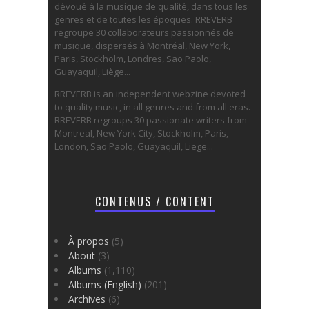
dévoué à la musique de qualité, dans tous les
genres et de toutes les époques. RREVERB
regroupe 30 collaborateurs passionnés de
musique, dispersés à Montréal, New York,
Paris, Stockholm, Londres, Sao Paolo,
Guayaquil, Liège...
RREVERB is an independent webzine devoted
to quality music, in all genres and from all eras.
RREVERB regroups 30 passionate writers from
Montreal, New York City, Stockholm, Paris,
London, Sao Paolo, Guayaquil, Liege...
CONTENUS / CONTENT
À propos
(5)
About
(3)
Albums
(1,110)
Albums (English)
(201)
Archives
(6)