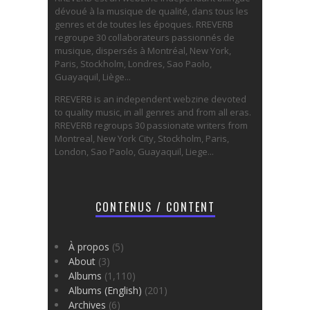
dévoué à la musique de qualité, dans tous les
genres et de toutes les époques. RREVERB
regroupe 30 collaborateurs passionnés de
musique, dispersés à Montréal, New York,
Paris, Stockholm, Londres, Sao Paolo,
Guayaquil, Liège...
RREVERB is an independent webzine devoted
to quality music, in all genres and from all eras.
RREVERB regroups 30 passionate writers from
Montreal, New York City, Stockholm, Paris,
London, Sao Paolo, Guayaquil, Liege...
CONTENUS / CONTENT
À propos
(5)
About
(3)
Albums
(1,110)
Albums (English)
(201)
Archives
(6)