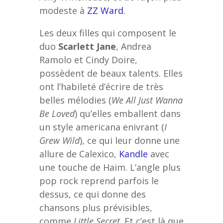
modeste à
ZZ Ward
.
Les deux filles qui composent le
duo
Scarlett Jane
, Andrea
Ramolo et Cindy Doire,
possèdent de beaux talents. Elles
ont l’habileté d’écrire de très
belles mélodies (
We All Just Wanna
Be Loved
) qu’elles emballent dans
un style americana enivrant (
I
Grew Wild
), ce qui leur donne une
allure de Calexico,
Kandle
avec
une touche de Haim. L’angle plus
pop rock reprend parfois le
dessus, ce qui donne des
chansons plus prévisibles,
comme
Little Secret
. Et c’est là que