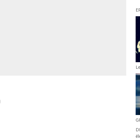
ER
Le
)
G
DE
él