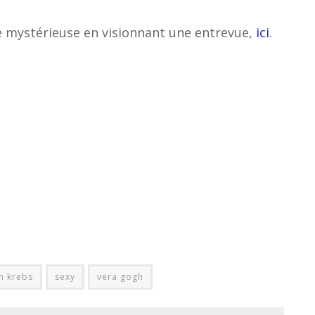
 mystérieuse en visionnant une entrevue,
ici
.
h krebs
sexy
vera gogh