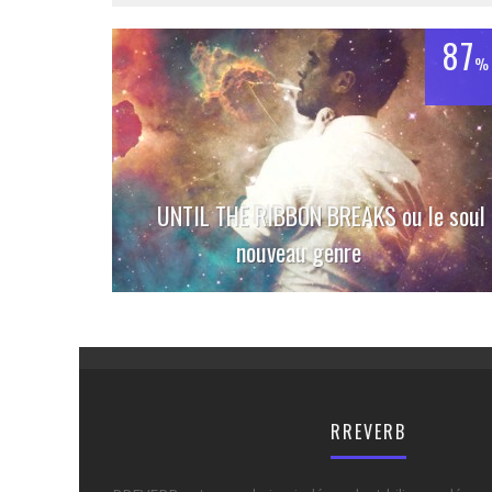
87
%
UNTIL THE RIBBON BREAKS ou le soul
nouveau genre
RREVERB