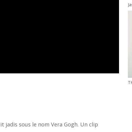
J
T
it jadis sous le nom Vera Gogh. Un clip