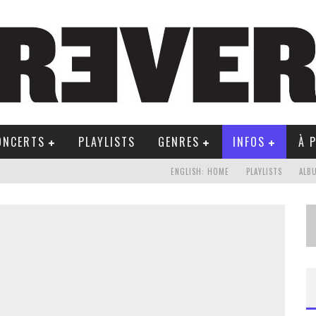
ONCERTS
PLAYLISTS
GENRES
INFOS
À 
ENGLISH: HOME
PLAYLISTS
ALB