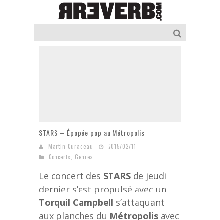
STARS – Épopée pop au Métropolis
Martin Curadeau
2015/02/11
Concerts
,
Genres
Le concert des
STARS
de jeudi
dernier s’est propulsé avec un
Torquil Campbell
s’attaquant
aux planches du
Métropolis
avec