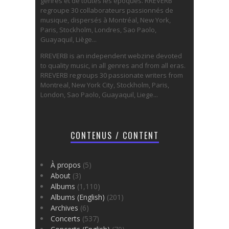
genres et de toutes les époques. RREVERB
regroupe 30 collaborateurs passionnés de
musique, dispersés à Montréal, New York,
Paris, Stockholm, Londres, Sao Paolo,
Guayaquil, Liège...
RREVERB is an independent webzine devoted
to quality music, in all genres and from all eras.
RREVERB regroups 30 passionate writers from
Montreal, New York City, Stockholm, Paris,
London, Sao Paolo, Guayaquil, Liege...
CONTENUS / CONTENT
À propos
(5)
About
(3)
Albums
(1,110)
Albums (English)
(201)
Archives
(6)
Concerts
(537)