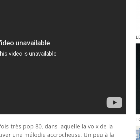
LE
T
is très pop 80, dans laquelle la voix de la
ouver une mélodie accrocheuse. Un peu à la