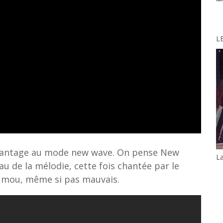
LE
vantage au mode new wave. On pense New
La
u de la mélodie, cette fois chantée par le
 mou, même si pas mauvais.