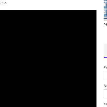
aze.
PH
P
N
Co