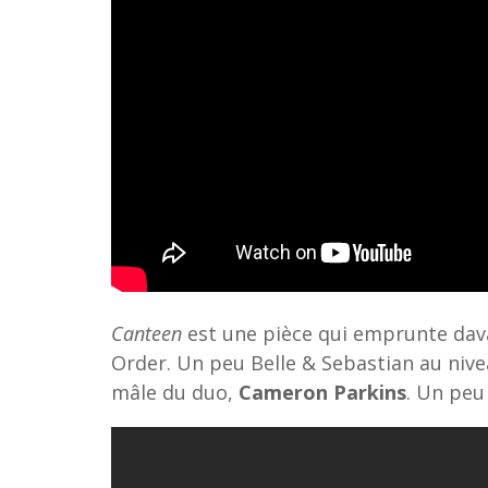
Canteen
est une pièce qui emprunte da
Order. Un peu Belle & Sebastian au nivea
mâle du duo,
Cameron Parkins
. Un peu