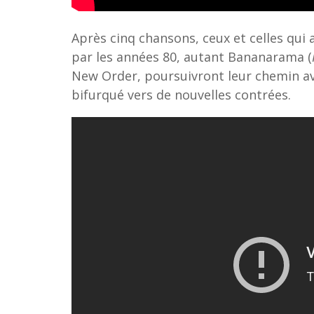
Après cinq chansons, ceux et celles qui
par les années 80, autant Bananarama (
New Order, poursuivront leur chemin a
bifurqué vers de nouvelles contrées.