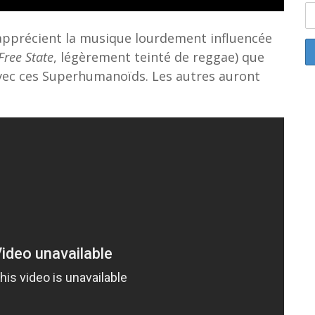
 apprécient la musique lourdement influencée
Free State
, légèrement teinté de reggae) que
vec ces Superhumanoïds. Les autres auront