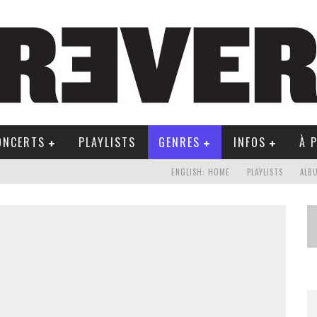
ONCERTS
PLAYLISTS
GENRES
INFOS
À 
ENGLISH: HOME
PLAYLISTS
ALB