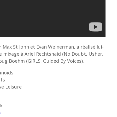
 Max St John et Evan Weinerman, a réalisé lui-
 mixage à Ariel Rechtshaid (No Doubt, Usher,
ug Boehm (GIRLS, Guided By Voices).
anoïds
sts
ve Leisure
ok
p