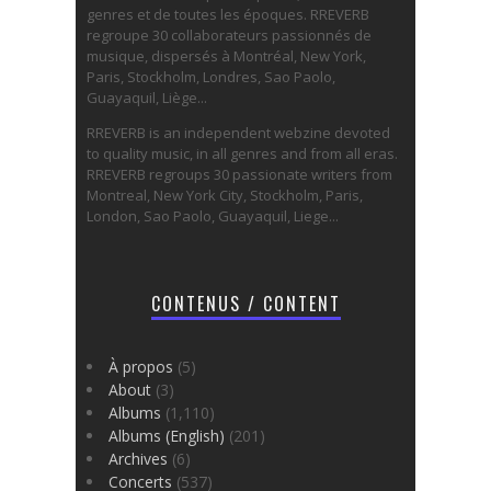
genres et de toutes les époques. RREVERB
regroupe 30 collaborateurs passionnés de
musique, dispersés à Montréal, New York,
Paris, Stockholm, Londres, Sao Paolo,
Guayaquil, Liège...
RREVERB is an independent webzine devoted
to quality music, in all genres and from all eras.
RREVERB regroups 30 passionate writers from
Montreal, New York City, Stockholm, Paris,
London, Sao Paolo, Guayaquil, Liege...
CONTENUS / CONTENT
À propos
(5)
About
(3)
Albums
(1,110)
Albums (English)
(201)
Archives
(6)
Concerts
(537)