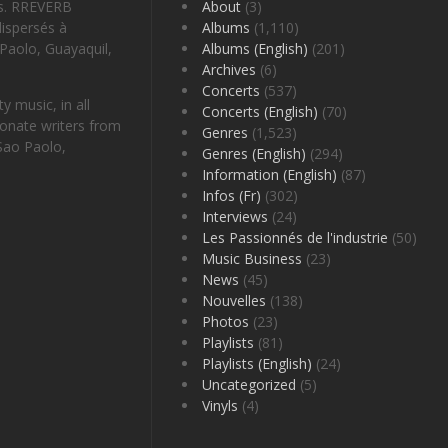
es. RREVERB
About
(3)
ispersés à
Albums
(1,110)
Paolo, Guayaquil,
Albums (English)
(201)
Archives
(6)
Concerts
(537)
 music, in all
Concerts (English)
(70)
onate writers from
Genres
(1,523)
Sao Paolo,
Genres (English)
(294)
Information (English)
(87)
Infos (Fr)
(302)
Interviews
(24)
Les Passionnés de l'industrie
(50)
Music Business
(23)
News
(45)
Nouvelles
(138)
Photos
(23)
Playlists
(81)
Playlists (English)
(24)
Uncategorized
(5)
Vinyls
(4)