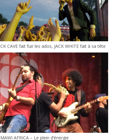
CK CAVE fait fuir les ados, JACK WHITE fait à sa tête
MAWI AFRICA – Le plein d’énergie