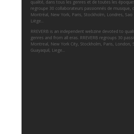
qualité, dans tous les genres et de toutes les époqu
regroupe 30 collaborateurs passionnés de musique, d
Montréal, New York, Paris, Stockholm, Londres, Sao 
Liège...
RREVERB is an independent webzine devoted to quality
genres and from all eras. RREVERB regroups 30 passi
Montreal, New York City, Stockholm, Paris, London, 
Guayaquil, Liege...