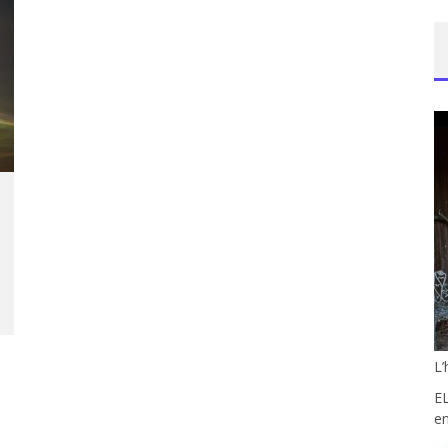
L
E
e