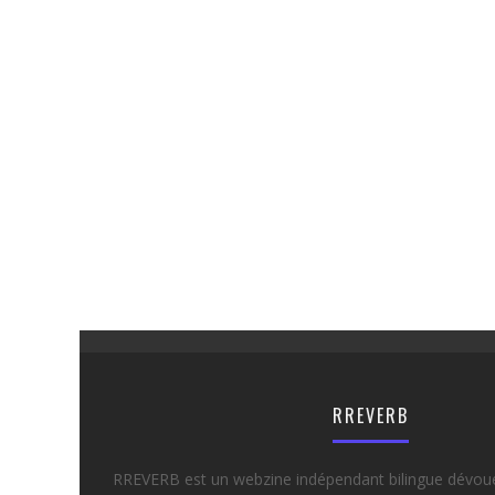
RREVERB
RREVERB est un webzine indépendant bilingue dévou