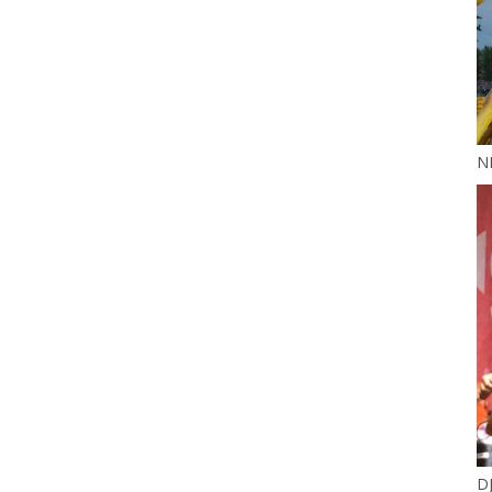
NI
DJ