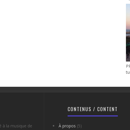
P
t
CONTENUS / CONTENT
é à la musique de
À propos
(5)