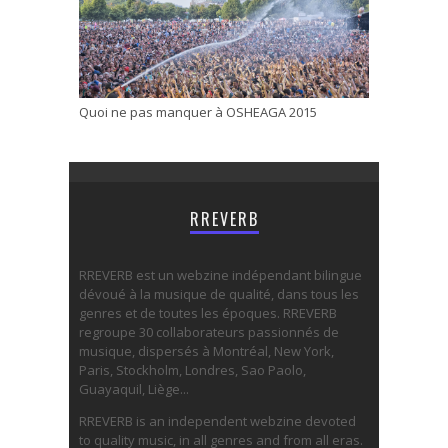
Quoi ne pas manquer à OSHEAGA 2015
RREVERB
RREVERB est un webzine indépendant bilingue
dévoué à la musique de qualité, dans tous les
genres et de toutes les époques. RREVERB
regroupe 30 collaborateurs passionnés de
musique, dispersés à Montréal, New York,
Paris, Stockholm, Londres, Sao Paolo,
Guayaquil, Liège...
RREVERB is an independent webzine devoted
to quality music, in all genres and from all eras.