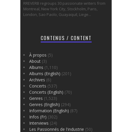
RREVERB regroups 30 passionate writers from
Montreal, New York City, Stockholm, Paris,
London, Sao Paolo, Guayaquil, Liege...
CONTENUS / CONTENT
À propos
(5)
About
(3)
Albums
(1,110)
Albums (English)
(201)
Archives
(6)
Concerts
(537)
Concerts (English)
(70)
Genres
(1,523)
Genres (English)
(294)
Information (English)
(87)
Infos (Fr)
(302)
Interviews
(24)
Les Passionnés de l'industrie
(50)