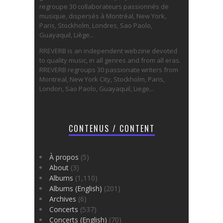
regroupe 30 collaborateurs passionnés de
musique, dispersés à Montréal, New York,
Paris, Stockholm, Londres, Sao Paolo,
Guayaquil, Liège...
RREVERB is an independent webzine devoted
to quality music, in all genres and from all eras.
RREVERB regroups 30 passionate writers from
Montreal, New York City, Stockholm, Paris,
London, Sao Paolo, Guayaquil, Liege...
CONTENUS / CONTENT
À propos
(5)
About
(3)
Albums
(1,110)
Albums (English)
(201)
Archives
(6)
Concerts
(537)
Concerts (English)
(70)